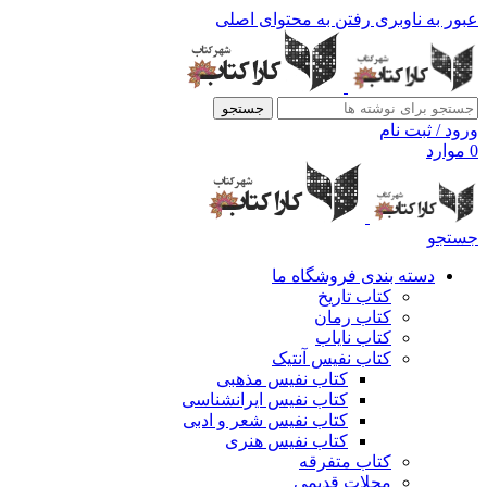
عبور به ناوبری
رفتن به محتوای اصلی
جستجو
ورود / ثبت نام
0
موارد
جستجو
دسته بندی فروشگاه ما
کتاب تاریخ
کتاب رمان
کتاب نایاب
کتاب نفیس آنتیک
کتاب نفیس مذهبی
کتاب نفیس ایرانشناسی
کتاب نفیس شعر و ادبی
کتاب نفیس هنری
کتاب متفرقه
مجلات قدیمی