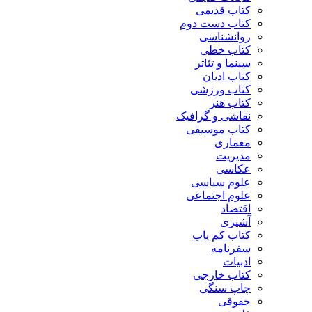
کتاب قدیمی
کتاب دست دوم
روانشناسی
کتاب خطی
سینما و تئاتر
کتاب ادیان
کتاب ورزشی
کتاب هنر
نقاشی و گرافیک
کتاب موسیقی
معماری
مدیریت
عکاسی
علوم سیاسی
علوم اجتماعی
اقتصاد
آشپزی
کتاب کم یاب
سفرنامه
ادبیات
کتاب خارجی
چاپ سنگی
حقوقی