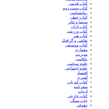
کتاب قدیمی
کتاب دست دوم
روانشناسی
کتاب خطی
سینما و تئاتر
کتاب ادیان
کتاب ورزشی
کتاب هنر
نقاشی و گرافیک
کتاب موسیقی
معماری
مدیریت
عکاسی
علوم سیاسی
علوم اجتماعی
اقتصاد
آشپزی
کتاب کم یاب
سفرنامه
ادبیات
کتاب خارجی
چاپ سنگی
حقوقی