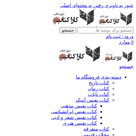
عبور به ناوبری
رفتن به محتوای اصلی
جستجو
ورود / ثبت نام
0
موارد
جستجو
دسته بندی فروشگاه ما
کتاب تاریخ
کتاب رمان
کتاب نایاب
کتاب نفیس آنتیک
کتاب نفیس مذهبی
کتاب نفیس ایرانشناسی
کتاب نفیس شعر و ادبی
کتاب نفیس هنری
کتاب متفرقه
مجلات قدیمی