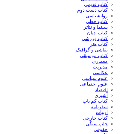
کتاب قدیمی
کتاب دست دوم
روانشناسی
کتاب خطی
سینما و تئاتر
کتاب ادیان
کتاب ورزشی
کتاب هنر
نقاشی و گرافیک
کتاب موسیقی
معماری
مدیریت
عکاسی
علوم سیاسی
علوم اجتماعی
اقتصاد
آشپزی
کتاب کم یاب
سفرنامه
ادبیات
کتاب خارجی
چاپ سنگی
حقوقی