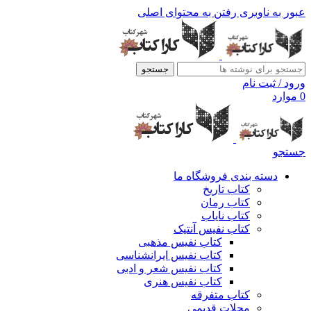
عبور به ناوبری
رفتن به محتوای اصلی
جستجو
ورود / ثبت نام
0
موارد
جستجو
دسته بندی فروشگاه ما
کتاب تاریخ
کتاب رمان
کتاب نایاب
کتاب نفیس آنتیک
کتاب نفیس مذهبی
کتاب نفیس ایرانشناسی
کتاب نفیس شعر و ادبی
کتاب نفیس هنری
کتاب متفرقه
مجلات قدیمی