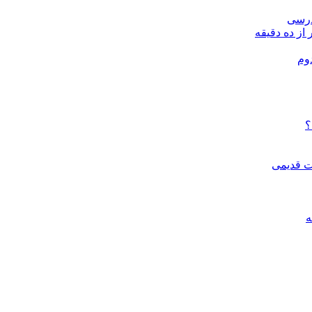
درسی
 از ده دقیقه
وم
؟
ات قدیمی
ه