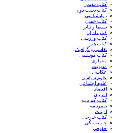
کتاب قدیمی
کتاب دست دوم
روانشناسی
کتاب خطی
سینما و تئاتر
کتاب ادیان
کتاب ورزشی
کتاب هنر
نقاشی و گرافیک
کتاب موسیقی
معماری
مدیریت
عکاسی
علوم سیاسی
علوم اجتماعی
اقتصاد
آشپزی
کتاب کم یاب
سفرنامه
ادبیات
کتاب خارجی
چاپ سنگی
حقوقی