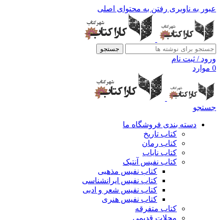
عبور به ناوبری
رفتن به محتوای اصلی
جستجو
ورود / ثبت نام
0
موارد
جستجو
دسته بندی فروشگاه ما
کتاب تاریخ
کتاب رمان
کتاب نایاب
کتاب نفیس آنتیک
کتاب نفیس مذهبی
کتاب نفیس ایرانشناسی
کتاب نفیس شعر و ادبی
کتاب نفیس هنری
کتاب متفرقه
مجلات قدیمی