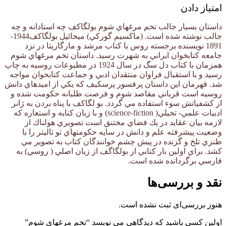
امتیاز دادن
داستان بسیار جالب تخم مرغهاي شوم بولگاكف چه استادانه و چه
جالب نوشته شده است. (ماكسيم گوركي) ميخائيل بولگاكف1944-
1891 نويسنده برجسته روس با كتاب مرشد و مارگاريتا در نزد
جامعه كتابخوان ايراني به شهرت رسيد. داستان تخم مرغهاي شوم
همزمان با كتاب دل سگ در سال 1924 در مطبوعات روسيه به چاپ
رسيد و با استقبال فراوان منتقدان ادبي و جماعت كتابخوان مواجه
شد. قهرمان اين داستان پرفسور پرسكيف كه يكي از اميدهاي دانش
روسيه است قرباني مقاصد شوم و فرصت طلبانه حكومت شده و
از كشفياتش سوء استفاده مي گردد. بو لگاكف با پناه بردن به ژانر
ادبيات علمي- تخيلي( science-fiction) و با زبان كنايه و استعاره كه
لازمه بيان عقايد در يك فضاي مختنق است تصويري هولناك از
وضعيت پيشرفته علم و دانش در سايه حكومتهاي تو تاليتر را با
طنزي تلخ و گزنده در پيش چشم خوانندگان كتاب به تصوير مي
كشد. براي اولين بار كتابي از بولگاگف از زبان اصلي ( روسي) به
فارسي برگردانده شده است.
نقد و بررسی‌ها
هنوز بررسی‌ای ثبت نشده است.
اولین کسی باشید که دیدگاهی می نویسد “تخم مرغهای شوم”