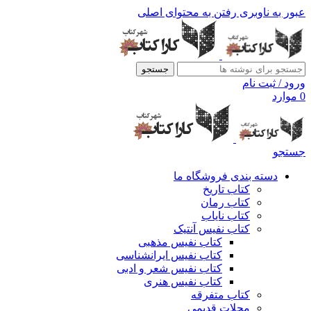
عبور به ناوبری
رفتن به محتوای اصلی
جستجو
ورود / ثبت نام
0
موارد
جستجو
دسته بندی فروشگاه ما
کتاب تاریخ
کتاب رمان
کتاب نایاب
کتاب نفیس آنتیک
کتاب نفیس مذهبی
کتاب نفیس ایرانشناسی
کتاب نفیس شعر و ادبی
کتاب نفیس هنری
کتاب متفرقه
مجلات قدیمی