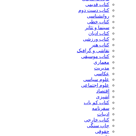
کتاب قدیمی
کتاب دست دوم
روانشناسی
کتاب خطی
سینما و تئاتر
کتاب ادیان
کتاب ورزشی
کتاب هنر
نقاشی و گرافیک
کتاب موسیقی
معماری
مدیریت
عکاسی
علوم سیاسی
علوم اجتماعی
اقتصاد
آشپزی
کتاب کم یاب
سفرنامه
ادبیات
کتاب خارجی
چاپ سنگی
حقوقی