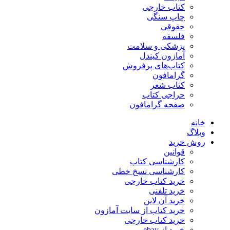
کتاب خارجی
چاپ سنگی
حقوقی
فلسفه
پزشکی و سلامت
آمازون کیندل
کتاب‌های پرفروش
گرامافون
کتاب شعر
حراجی کتاب
صفحه گرامافون
خانه
وبلاگ
روش خرید
قوانین
کارشناسی کتاب
کارشناسی نسخ خطی
خرید کتاب خارجی
خرید تلفنی
خرید آن لاین
خرید کتاب از سایت آمازون
خرید کتاب خارجی
خرید از ebay