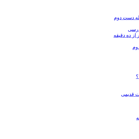
له دست دوم
درسی
 از ده دقیقه
وم
؟
ات قدیمی
ه