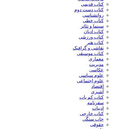
کتاب قدیمی
کتاب دست دوم
روانشناسی
کتاب خطی
سینما و تئاتر
کتاب ادیان
کتاب ورزشی
کتاب هنر
نقاشی و گرافیک
کتاب موسیقی
معماری
مدیریت
عکاسی
علوم سیاسی
علوم اجتماعی
اقتصاد
آشپزی
کتاب کم یاب
سفرنامه
ادبیات
کتاب خارجی
چاپ سنگی
حقوقی