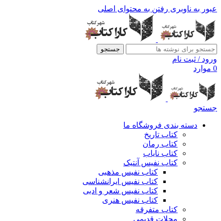
عبور به ناوبری
رفتن به محتوای اصلی
جستجو
ورود / ثبت نام
0
موارد
جستجو
دسته بندی فروشگاه ما
کتاب تاریخ
کتاب رمان
کتاب نایاب
کتاب نفیس آنتیک
کتاب نفیس مذهبی
کتاب نفیس ایرانشناسی
کتاب نفیس شعر و ادبی
کتاب نفیس هنری
کتاب متفرقه
مجلات قدیمی