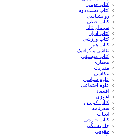
کتاب قدیمی
کتاب دست دوم
روانشناسی
کتاب خطی
سینما و تئاتر
کتاب ادیان
کتاب ورزشی
کتاب هنر
نقاشی و گرافیک
کتاب موسیقی
معماری
مدیریت
عکاسی
علوم سیاسی
علوم اجتماعی
اقتصاد
آشپزی
کتاب کم یاب
سفرنامه
ادبیات
کتاب خارجی
چاپ سنگی
حقوقی