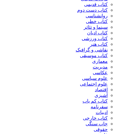
کتاب قدیمی
کتاب دست دوم
روانشناسی
کتاب خطی
سینما و تئاتر
کتاب ادیان
کتاب ورزشی
کتاب هنر
نقاشی و گرافیک
کتاب موسیقی
معماری
مدیریت
عکاسی
علوم سیاسی
علوم اجتماعی
اقتصاد
آشپزی
کتاب کم یاب
سفرنامه
ادبیات
کتاب خارجی
چاپ سنگی
حقوقی