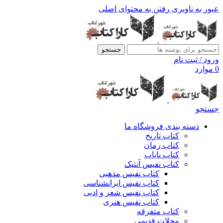
عبور به ناوبری
رفتن به محتوای اصلی
جستجو
ورود / ثبت نام
0
موارد
جستجو
دسته بندی فروشگاه ما
کتاب تاریخ
کتاب رمان
کتاب نایاب
کتاب نفیس آنتیک
کتاب نفیس مذهبی
کتاب نفیس ایرانشناسی
کتاب نفیس شعر و ادبی
کتاب نفیس هنری
کتاب متفرقه
مجلات قدیمی