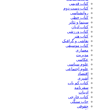
کتاب قدیمی
کتاب دست دوم
روانشناسی
کتاب خطی
سینما و تئاتر
کتاب ادیان
کتاب ورزشی
کتاب هنر
نقاشی و گرافیک
کتاب موسیقی
معماری
مدیریت
عکاسی
علوم سیاسی
علوم اجتماعی
اقتصاد
آشپزی
کتاب کم یاب
سفرنامه
ادبیات
کتاب خارجی
چاپ سنگی
حقوقی