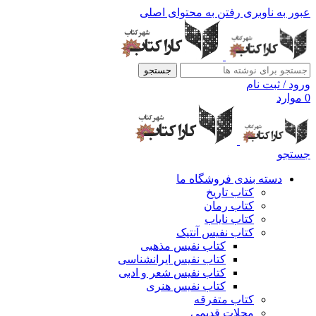
عبور به ناوبری
رفتن به محتوای اصلی
جستجو
ورود / ثبت نام
0
موارد
جستجو
دسته بندی فروشگاه ما
کتاب تاریخ
کتاب رمان
کتاب نایاب
کتاب نفیس آنتیک
کتاب نفیس مذهبی
کتاب نفیس ایرانشناسی
کتاب نفیس شعر و ادبی
کتاب نفیس هنری
کتاب متفرقه
مجلات قدیمی