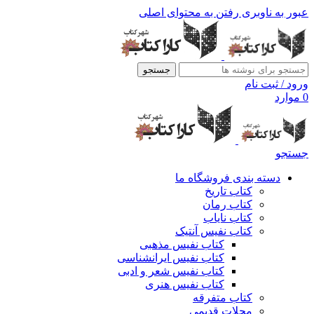
عبور به ناوبری
رفتن به محتوای اصلی
جستجو
ورود / ثبت نام
0
موارد
جستجو
دسته بندی فروشگاه ما
کتاب تاریخ
کتاب رمان
کتاب نایاب
کتاب نفیس آنتیک
کتاب نفیس مذهبی
کتاب نفیس ایرانشناسی
کتاب نفیس شعر و ادبی
کتاب نفیس هنری
کتاب متفرقه
مجلات قدیمی