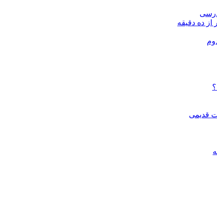
درسی
 از ده دقیقه
وم
؟
ات قدیمی
ه