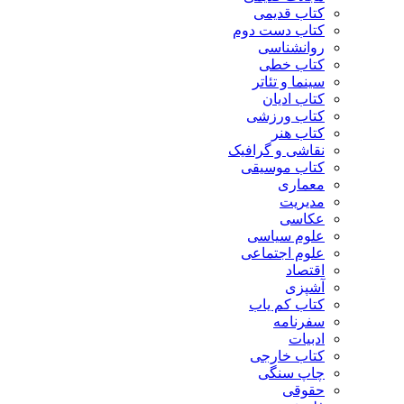
کتاب قدیمی
کتاب دست دوم
روانشناسی
کتاب خطی
سینما و تئاتر
کتاب ادیان
کتاب ورزشی
کتاب هنر
نقاشی و گرافیک
کتاب موسیقی
معماری
مدیریت
عکاسی
علوم سیاسی
علوم اجتماعی
اقتصاد
آشپزی
کتاب کم یاب
سفرنامه
ادبیات
کتاب خارجی
چاپ سنگی
حقوقی