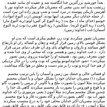
. بعداً خورشید بزرگترین خدا انگاشته شد و عقیده ای مانند عقیده
زرتشت پدید آمد بدین معنی که مصریان فکر میکردند خداوند نور با
اهریمن تاریکی پیوسته در نبرد است و شب وروز زاده این نبرد است
. از جمله خدایان دیگر مصری، اینها بودند: آنوبیس (رب النوع اموات)،
خوسو (خدای ماه ) ، مخ بت ( ربة النوع كر كس) اوتو (ربة النوع مار)
باخت ( ربة النوع كربه) . سلكيس ( ربة النوع عقرب) نوت (ربة النوع
آسمان) غب (خداوند زمین) .
مصریان تصور میکردند نوت زن عظیم بیکری است که بدن او
بشکل قوسی بالای زمین قرار گرفته و دهان و کشاله ران او بارتفاع
افق میباشد و بازوان و ساقهای پای وی آن طرف دنیای مربی قرار
دارد . د غب خداوند زمین و همسر نوت که سخنی از وی جدا شده و
چون معرف زمین بود ، همیشه او را خوابیده برروی زمین تصور
میکردند.» «شو، خداوندلتونتو پولیس که نوت وغب را در حال نزدیکی
از هم جدا کرده و نوت را بر سر دست و معلق در هوا نگاه میداشت .
او فضائی خالی و خشك بين زمين و آسمان را باین ترتیب مجسم
میکرد (۱) مصریان خدایان خود را بشكل حيوان و یا انسان مجسم
میکردند مثلا آمون را بصورت ملخ و یا گاونر، از پریس را بصورت گاو
و یا قوچ و فوروس را بصورت باز مجسم میکردند گاهي يك خدا را
چندین شکل مجسم میکردند مثلا آمون ( یعنی مرموزی را که خداوند
شهر آب بود ، گاهی بصورت انان و گاه بصورت قاز و یا نوچ مجسم
میکردند مصریان اکثر خدایان محلی خود را به درع منتسب میکردند
مثلا د آمون رع» دارای دو قایق بود. یکی قایق روز و دیگر قایق شب،