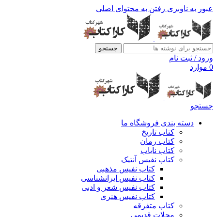
عبور به ناوبری
رفتن به محتوای اصلی
جستجو
ورود / ثبت نام
0
موارد
جستجو
دسته بندی فروشگاه ما
کتاب تاریخ
کتاب رمان
کتاب نایاب
کتاب نفیس آنتیک
کتاب نفیس مذهبی
کتاب نفیس ایرانشناسی
کتاب نفیس شعر و ادبی
کتاب نفیس هنری
کتاب متفرقه
مجلات قدیمی