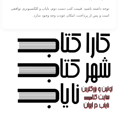
توجه داشته باشید: قیمت کتب دست دوم، نایاب و کلکسیونری توافقی
است و پس از پرداخت، امکان عودت وجه وجود ندارد.