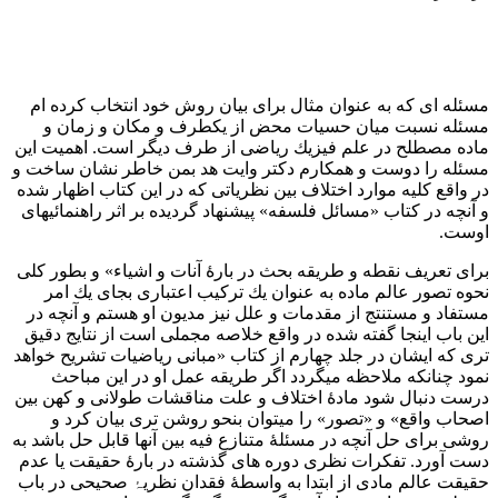
مسئله ای که به عنوان مثال برای بیان روش خود انتخاب کرده ام
مسئله نسبت میان حسیات محض از یکطرف و مکان و زمان و
ماده مصطلح در علم فيزيك ریاضی از طرف دیگر است. اهمیت این
مسئله را دوست و همکارم دکتر وایت هد بمن خاطر نشان ساخت و
در واقع کلیه موارد اختلاف بین نظریاتی که در این کتاب اظهار شده
و آنچه در کتاب «مسائل فلسفه» پیشنهاد گردیده بر اثر راهنمائیهای
اوست.
برای تعریف نقطه و طریقه بحث در بارۀ آنات و اشیاء» و بطور کلی
نحوه تصور عالم ماده به عنوان يك تركيب اعتباری بجاى يك امر
مستفاد و مستنتج از مقدمات و علل نیز مدیون او هستم و آنچه در
این باب اینجا گفته شده در واقع خلاصه مجملی است از نتایج دقیق
تری که ایشان در جلد چهارم از کتاب «مبانی ریاضیات تشریح خواهد
نمود چنانکه ملاحظه میگردد اگر طريقه عمل او در این مباحث
درست دنبال شود مادۀ اختلاف و علت مناقشات طولانی و کهن بین
اصحاب واقع» و «تصور» را میتوان بنحو روشن تری بیان کرد و
روشی برای حل آنچه در مسئلۀ متنازع فیه بین آنها قابل حل باشد به
دست آورد. تفکرات نظری دوره های گذشته در بارۀ حقیقت یا عدم
حقیقت عالم مادی از ابتدا به واسطهٔ فقدان نظریۂ صحیحی در باب