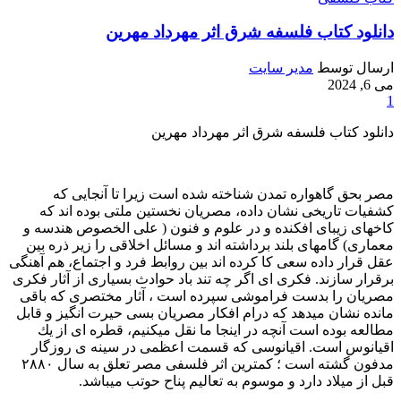
دانلود کتاب فلسفه شرق اثر مهرداد مهرین
ارسال توسط
مدیر سایت
می 6, 2024
1
دانلود کتاب فلسفه شرق اثر مهرداد مهرین
مصر بحق گاهواره تمدن شناخته شده است زیرا تا آنجایی که
کشفیات تاریخی نشان داده، مصریان نخستین ملتی بوده اند که
کاخهای زیبای افکنده و در علوم و فنون ( على الخصوص هندسه و
معماری) گامهای بلند برداشته اند و مسائل اخلاقی را زیر ذره بین
عقل قرار داده سعی کا کرده اند بین روابط فرد و اجتماع، هم آهنگی
برقرار سازند. فکری ای اگر چه تند باد حوادث بسیاری از آثار فکری
مصریان را بدست فراموشی سپرده است ، آثار مختصری که باقی
مانده نشان میدهد که درام افکار مصریان بسی حیرت انگیز و قابل
مطالعه بوده است آنچه در اینجا ما نقل میکنیم، قطره ای از يك
اقیانوس است. اقیانوسی که قسمت اعظمی در سینه ی روزگار
مدفون گشته است ؛ کمترین اثر فلسفی مصر تعلق به سال ۲۸۸۰
قبل از میلاد دارد و موسوم به تعالیم پناح حوتب میباشد.