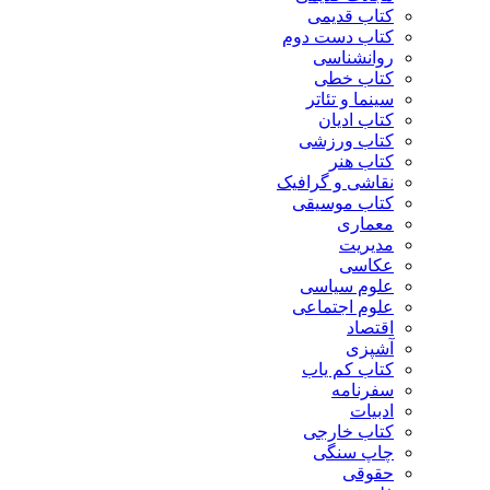
کتاب قدیمی
کتاب دست دوم
روانشناسی
کتاب خطی
سینما و تئاتر
کتاب ادیان
کتاب ورزشی
کتاب هنر
نقاشی و گرافیک
کتاب موسیقی
معماری
مدیریت
عکاسی
علوم سیاسی
علوم اجتماعی
اقتصاد
آشپزی
کتاب کم یاب
سفرنامه
ادبیات
کتاب خارجی
چاپ سنگی
حقوقی