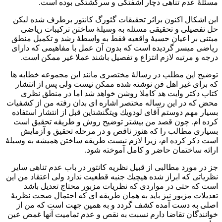
مسئلۀ عدم تناهی دچار آشفتگی و سرگشتگی بوده است.
این اشکال اکنون براثر تحقیقات گئورگ کانتور برطرف شده لیکن
حل تفصیلی و تحقیقی مسئله به وسیلهٔ ساختن ترکیبات ریاضی
مبتنی بر اعیان حسیۀ واقعیه فقط به واسطهٔ رشد و تکمیل منطق
ریاضی میسر گردیده است که بدون آن عمل با مفاهیمی که دارای
درجه و مرتبه لازم انتزاع و تفصیل باشند عملا غیر ممکن است.
توضیح این مطلب در رسالهٔ مختصری مانند این مجموعه خطابه ها
که برای غیر اهل فن نوشته شده ممکن نیست ولی پس از انتشار
کتاب دکتر وایت هد کاملا روشن خواهد شد اما در منطق نظری
محض که در این رساله مختصر اشاره ای بدان رفته من از کشفیات
بسیار مهم دوستم آقای لودويك ويتگنشتاین قبل از انتشار استفاده
کرده ام. چون قصد من بیشتر توضیح روش و طریقه تحقیق است
بسیاری مطالب را که هنوز ناقص و در مرحله تحقیق و آزمایش
است ذکر کرده ام، زیرا لازم نیست طریقه ساختن همیشه به وسیلهٔ
ارائه ساختمان حاضر و کامل آموخته شود.
جز در مورد مطالبی از قبیل نظریه کانتور در باب عدم تناهی سایر
نظریاتی که ابراز شده هيچيك جنبه قطعیت ندارد ولی اعتقاد من این
است که حتی در مواردی که نظریات مزبور محتاج تعدیل باشد
تعدیلات مزبور نیز باید به همان طریقه ای که احتمال صحت نظریۀ
اصلی به دست آمده کشف گردد و به همین جهت است که من از
خوانندگان تقاضا دارم نسبت به نقص و عدم تمامیت آنها غمض عین