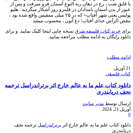
با قایق شب ، رع در دهان ربة النوع آسمان فرو میرفت و پس از
عبور از بدن آسمان بامدادان در قلمرو روز آشکار میگردید . هليو
پولیس یعنی شهر آفتاب» که در ۲۵ میلی ممفیس واقع شده بود ،
مفض الرأس خدای آفتاب؛ دع آنون ، محسوب میشد
برای
خرید کتاب فلسفه شرق
نسخه چاپی اینجا کلیک نمایید. و برای
دانلود رایگان به ادامه مطلب مراجعه نمایید.
ادامه مطلب
21
آوریل
کتاب فلسفی
دانلود کتاب علم ما به عالم خارج اثر برتراندراسل ترجمه
نجف دریابندری
ارسال توسط
مدیر سایت
آوریل 21, 2024
0
دانلود کتاب علم ما به عالم خارج اثر
برتراندراس
ل ترجمه نجف
دریابندری