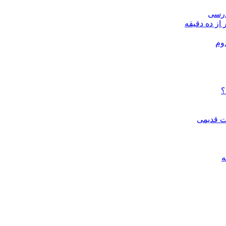
درسی
 از ده دقیقه
وم
؟
ات قدیمی
ه