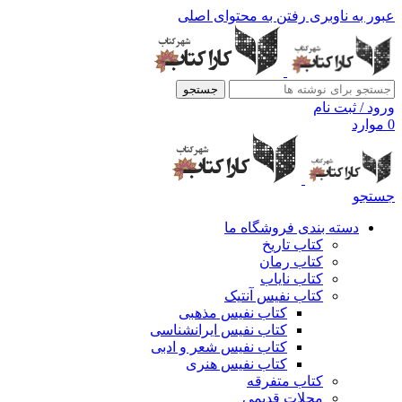
عبور به ناوبری
رفتن به محتوای اصلی
جستجو
ورود / ثبت نام
0
موارد
جستجو
دسته بندی فروشگاه ما
کتاب تاریخ
کتاب رمان
کتاب نایاب
کتاب نفیس آنتیک
کتاب نفیس مذهبی
کتاب نفیس ایرانشناسی
کتاب نفیس شعر و ادبی
کتاب نفیس هنری
کتاب متفرقه
مجلات قدیمی