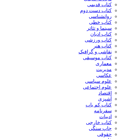
کتاب قدیمی
کتاب دست دوم
روانشناسی
کتاب خطی
سینما و تئاتر
کتاب ادیان
کتاب ورزشی
کتاب هنر
نقاشی و گرافیک
کتاب موسیقی
معماری
مدیریت
عکاسی
علوم سیاسی
علوم اجتماعی
اقتصاد
آشپزی
کتاب کم یاب
سفرنامه
ادبیات
کتاب خارجی
چاپ سنگی
حقوقی