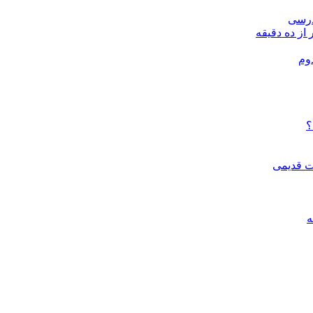
درسی
 از ده دقیقه
وم
؟
ات قدیمی
ه