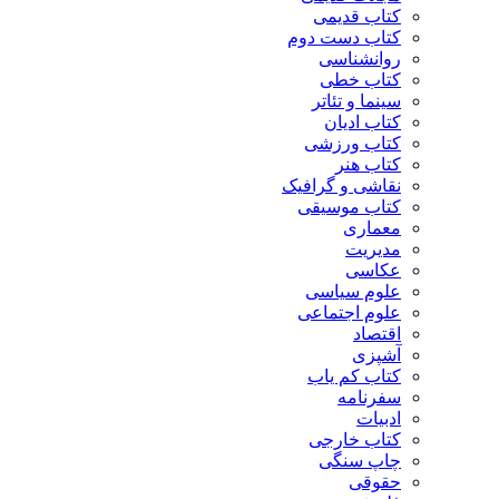
کتاب قدیمی
کتاب دست دوم
روانشناسی
کتاب خطی
سینما و تئاتر
کتاب ادیان
کتاب ورزشی
کتاب هنر
نقاشی و گرافیک
کتاب موسیقی
معماری
مدیریت
عکاسی
علوم سیاسی
علوم اجتماعی
اقتصاد
آشپزی
کتاب کم یاب
سفرنامه
ادبیات
کتاب خارجی
چاپ سنگی
حقوقی