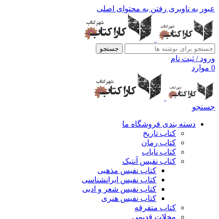
عبور به ناوبری
رفتن به محتوای اصلی
جستجو
ورود / ثبت نام
0
موارد
جستجو
دسته بندی فروشگاه ما
کتاب تاریخ
کتاب رمان
کتاب نایاب
کتاب نفیس آنتیک
کتاب نفیس مذهبی
کتاب نفیس ایرانشناسی
کتاب نفیس شعر و ادبی
کتاب نفیس هنری
کتاب متفرقه
مجلات قدیمی