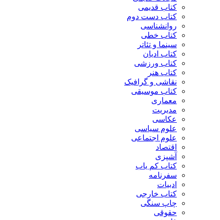
کتاب قدیمی
کتاب دست دوم
روانشناسی
کتاب خطی
سینما و تئاتر
کتاب ادیان
کتاب ورزشی
کتاب هنر
نقاشی و گرافیک
کتاب موسیقی
معماری
مدیریت
عکاسی
علوم سیاسی
علوم اجتماعی
اقتصاد
آشپزی
کتاب کم یاب
سفرنامه
ادبیات
کتاب خارجی
چاپ سنگی
حقوقی