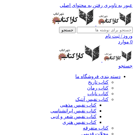
عبور به ناوبری
رفتن به محتوای اصلی
جستجو
ورود / ثبت نام
0
موارد
جستجو
دسته بندی فروشگاه ما
کتاب تاریخ
کتاب رمان
کتاب نایاب
کتاب نفیس آنتیک
کتاب نفیس مذهبی
کتاب نفیس ایرانشناسی
کتاب نفیس شعر و ادبی
کتاب نفیس هنری
کتاب متفرقه
مجلات قدیمی