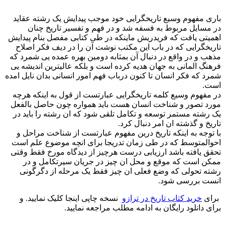
باری مفهوم وسیع تاریخگرایی خود موجب پیدایش یک رشته عقاید
در مسایل مربوط به فسفه شد و در فهم و تفسیر تاریخ چنان
اهمیتی یافت که فریدریش ماینکه در طی کتابی مفصل بنام پیدایش
تاریخگرایی که در باب این مکتب نوشت آن را در دیف فکر اصلاح
مذهب و در واقع در دنبال آن بمثابه دومین بهره عمده یی شمرد که
فرهنگ المانی به جهان هدیه کرده است و بلکه عالیترین اندیشه یی
شمرد که فکر انسان تا کنون درباب فهم امور انسانی بدان نایل امده
است.
در مفهوم وسیع کلمه تاریخگرایی عبارتست از قول به اینکه هرچه
مورد تصور و شناخت انسان هست باید همواره چون حاصل بالفعل
یک رشته مستمر توسعه و تکامل تلقی شود که ان رشته را باید در
تاریخ و گذشته ان امر دنبال کرد.
با توجه به اینکه تاریخ درین مفهوم عبارتست از شناخت مراحل و
احوالمتوسط که در طی زمان تدریجا برای انچه موضوع علم است
تحقق یافته باشد ارزیابی درست هرچیز از دیدگاه مورخ فقط وقتی
ممکن است که موقع و محل ان چیز در جریان سیرتکامل و در
رشته تحولی که وضع فعلی ان چیز فقط یک مرحله از دگرگونی
انست بررسی شود.
برای
خرید کتاب تاریخ در ترازو
نسخه چاپی اینجا کلیک نمایید. و
برای دانلود رایگان به ادامه مطلب مراجعه نمایید.