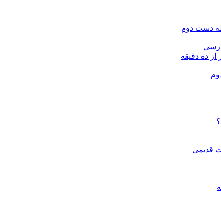
له دست دوم
درسی
 از ده دقیقه
وم
؟
ات قدیمی
ه