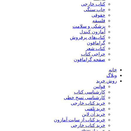
کتاب خارجی
چاپ سنگی
حقوقی
فلسفه
پزشکی و سلامت
آمازون کیندل
کتاب‌های پرفروش
گرامافون
کتاب شعر
حراجی کتاب
صفحه گرامافون
خانه
وبلاگ
روش خرید
قوانین
کارشناسی کتاب
کارشناسی نسخ خطی
خرید کتاب خارجی
خرید تلفنی
خرید آن لاین
خرید کتاب از سایت آمازون
خرید کتاب خارجی
خرید از ebay