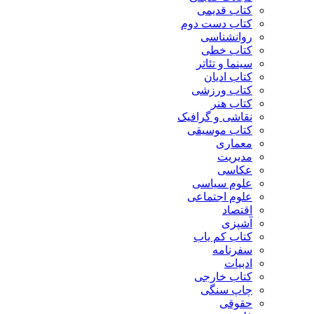
کتاب قدیمی
کتاب دست دوم
روانشناسی
کتاب خطی
سینما و تئاتر
کتاب ادیان
کتاب ورزشی
کتاب هنر
نقاشی و گرافیک
کتاب موسیقی
معماری
مدیریت
عکاسی
علوم سیاسی
علوم اجتماعی
اقتصاد
آشپزی
کتاب کم یاب
سفرنامه
ادبیات
کتاب خارجی
چاپ سنگی
حقوقی