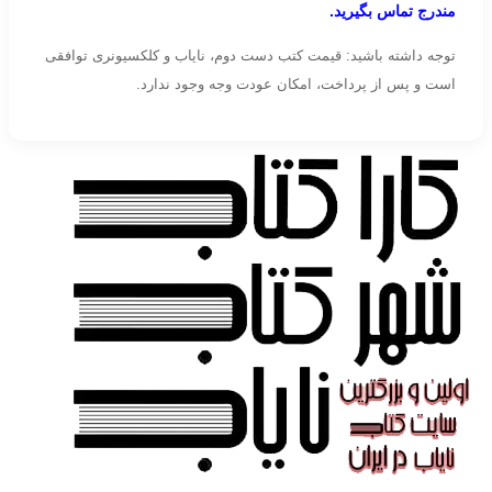
مندرج تماس بگیرید.
توجه داشته باشید: قیمت کتب دست دوم، نایاب و کلکسیونری توافقی
است و پس از پرداخت، امکان عودت وجه وجود ندارد.