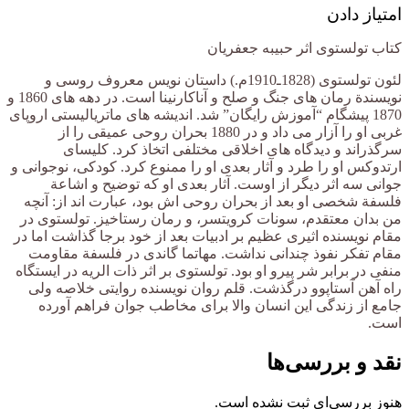
امتیاز دادن
کتاب تولستوی اثر حبیبه جعفریان
لئون تولستوی (1828ـ1910م.) داستان نویس معروف روسی و
نویسندة رمان های جنگ ‌و ‌صلح و آناکارنینا است. در دهه ‌های 1860 و
1870 پیشگام “آموزش رایگان” شد. اندیشه های ماتریالیستی اروپای
غربی او را آزار می داد و در 1880 بحران روحی عمیقی را از
سرگذراند و دیدگاه های اخلاقی مختلفی اتخاذ کرد. کلیسای
ارتدوکس او را طرد و آثار بعدی او را ممنوع کرد. کودکی، نوجوانی و
جوانی سه اثر دیگر از اوست. آثار بعدی او که توضیح و اشاعة
فلسفة شخصی او بعد از بحران روحی اش بود، عبارت اند از: آنچه
من بدان معتقدم، سونات کرویتسر، و رمان رستاخیز. تولستوی در
مقام نویسنده اثیری عظیم بر ادبیات بعد از خود برجا گذاشت اما در
مقام تفكر نفوذ چندانی نداشت. مهاتما گاندی در فلسفة مقاومت
منفی در برابر شر پیرو او بود. تولستوی بر اثر ذات الریه در ایستگاه
راه آهن آستاپوو درگذشت. قلم روان نویسنده روایتی خلاصه ولی
جامع از زندگی این انسان والا برای مخاطب جوان فراهم آورده
است.
نقد و بررسی‌ها
هنوز بررسی‌ای ثبت نشده است.