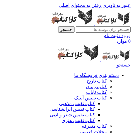
عبور به ناوبری
رفتن به محتوای اصلی
جستجو
ورود / ثبت نام
0
موارد
جستجو
دسته بندی فروشگاه ما
کتاب تاریخ
کتاب رمان
کتاب نایاب
کتاب نفیس آنتیک
کتاب نفیس مذهبی
کتاب نفیس ایرانشناسی
کتاب نفیس شعر و ادبی
کتاب نفیس هنری
کتاب متفرقه
مجلات قدیمی