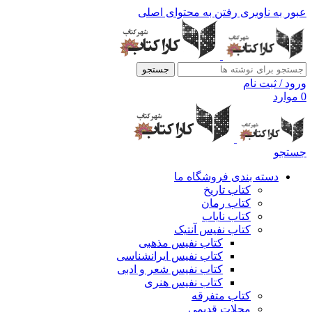
عبور به ناوبری
رفتن به محتوای اصلی
جستجو
ورود / ثبت نام
0
موارد
جستجو
دسته بندی فروشگاه ما
کتاب تاریخ
کتاب رمان
کتاب نایاب
کتاب نفیس آنتیک
کتاب نفیس مذهبی
کتاب نفیس ایرانشناسی
کتاب نفیس شعر و ادبی
کتاب نفیس هنری
کتاب متفرقه
مجلات قدیمی