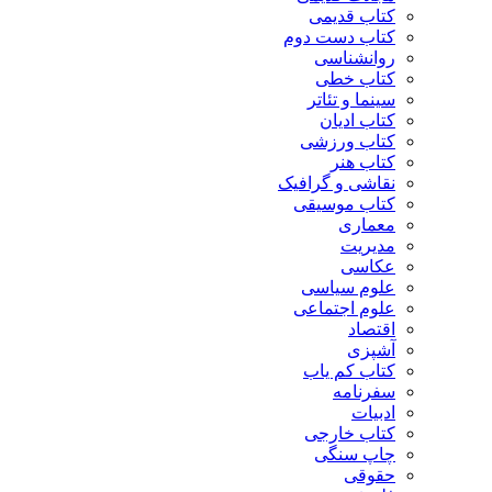
کتاب قدیمی
کتاب دست دوم
روانشناسی
کتاب خطی
سینما و تئاتر
کتاب ادیان
کتاب ورزشی
کتاب هنر
نقاشی و گرافیک
کتاب موسیقی
معماری
مدیریت
عکاسی
علوم سیاسی
علوم اجتماعی
اقتصاد
آشپزی
کتاب کم یاب
سفرنامه
ادبیات
کتاب خارجی
چاپ سنگی
حقوقی