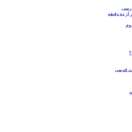
درسی
 از ده دقیقه
وم
؟
ات قدیمی
ه