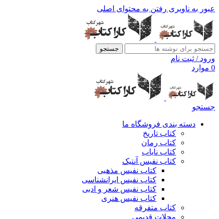
عبور به ناوبری
رفتن به محتوای اصلی
جستجو
ورود / ثبت نام
0
موارد
جستجو
دسته بندی فروشگاه ما
کتاب تاریخ
کتاب رمان
کتاب نایاب
کتاب نفیس آنتیک
کتاب نفیس مذهبی
کتاب نفیس ایرانشناسی
کتاب نفیس شعر و ادبی
کتاب نفیس هنری
کتاب متفرقه
مجلات قدیمی