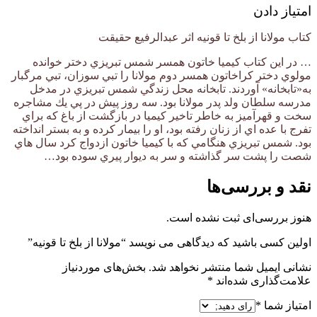
امتیاز دادن
کتاب مولانا از بلخ تا قونیه اثر عبدالرفیع حقیقت
… در این کتاب كيميا خاتون همسر شمس تبريزي دختر خوانده
مولوي دختر كراخاتون همسر دوم مولانا را تبي سوزان، تبي مرگبار
به«تابخانه» آوردند. تابخانه محل زندگي شمس تبريزي در مدخل
مدرسه سلطان ولد پدر مولانا بود. سه روز پيش در پي يك مشاجره
سخت و قهرآميز به خاطر تاخير كيميا در بازگشت از باغ كه براي
تفرج با عده اي از زنان رفته بود، او را بيمار كرده و به بستر انداخته
بود. شمس تبريزي هنگامي كه با كيميا خاتون ازدواج كرد سال هاي
شصت را پشت سر گذاشته و سر به ديوار پيري سوده بود…
نقد و بررسی‌ها
هنوز بررسی‌ای ثبت نشده است.
اولین کسی باشید که دیدگاهی می نویسد “مولانا از بلخ تا قونیه”
نشانی ایمیل شما منتشر نخواهد شد.
بخش‌های موردنیاز
علامت‌گذاری شده‌اند
*
امتیاز شما
*