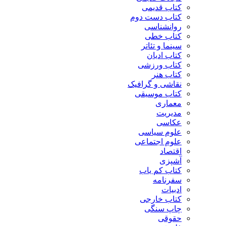
کتاب قدیمی
کتاب دست دوم
روانشناسی
کتاب خطی
سینما و تئاتر
کتاب ادیان
کتاب ورزشی
کتاب هنر
نقاشی و گرافیک
کتاب موسیقی
معماری
مدیریت
عکاسی
علوم سیاسی
علوم اجتماعی
اقتصاد
آشپزی
کتاب کم یاب
سفرنامه
ادبیات
کتاب خارجی
چاپ سنگی
حقوقی