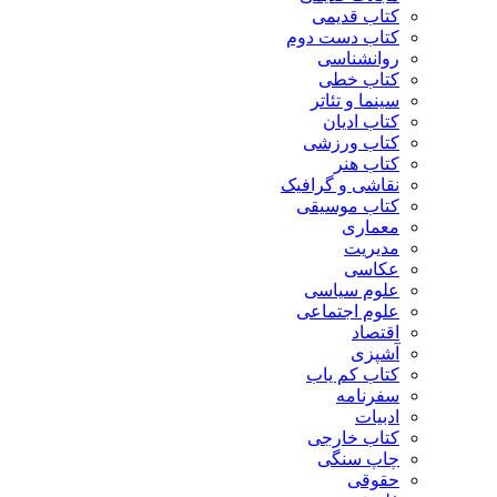
کتاب قدیمی
کتاب دست دوم
روانشناسی
کتاب خطی
سینما و تئاتر
کتاب ادیان
کتاب ورزشی
کتاب هنر
نقاشی و گرافیک
کتاب موسیقی
معماری
مدیریت
عکاسی
علوم سیاسی
علوم اجتماعی
اقتصاد
آشپزی
کتاب کم یاب
سفرنامه
ادبیات
کتاب خارجی
چاپ سنگی
حقوقی