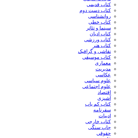
کتاب قدیمی
کتاب دست دوم
روانشناسی
کتاب خطی
سینما و تئاتر
کتاب ادیان
کتاب ورزشی
کتاب هنر
نقاشی و گرافیک
کتاب موسیقی
معماری
مدیریت
عکاسی
علوم سیاسی
علوم اجتماعی
اقتصاد
آشپزی
کتاب کم یاب
سفرنامه
ادبیات
کتاب خارجی
چاپ سنگی
حقوقی