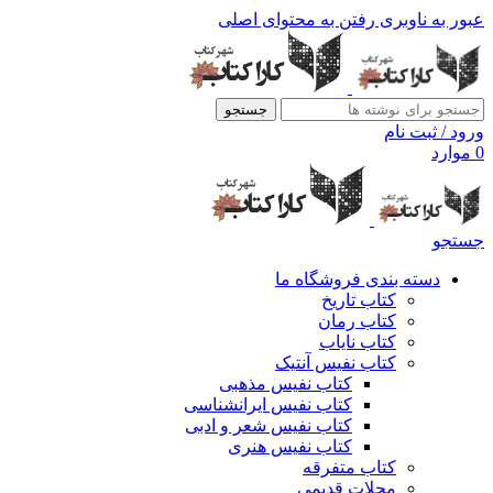
عبور به ناوبری
رفتن به محتوای اصلی
جستجو
ورود / ثبت نام
0
موارد
جستجو
دسته بندی فروشگاه ما
کتاب تاریخ
کتاب رمان
کتاب نایاب
کتاب نفیس آنتیک
کتاب نفیس مذهبی
کتاب نفیس ایرانشناسی
کتاب نفیس شعر و ادبی
کتاب نفیس هنری
کتاب متفرقه
مجلات قدیمی