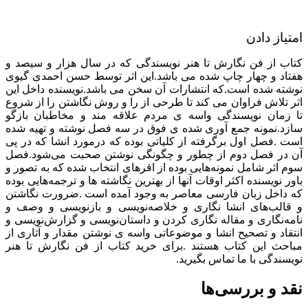
امتیاز دادن
کتاب از فن نگارش تا هنر نویسندگی که در سال هزار و سیصد و
هفتاد و چهار چاپ شده می باشد.این اثر توسط حسن احمدی گیوی
نوشته شده است.که انتشارات آن سخن می باشد.نویسنده داخل این
اثر تلاش فراوان می کند تا طرحی از را و روش نگاشتن را از شروع
تا زمان نویسندگی واسه ی مردم علاقه مند و مخاطبان بازگو
سازد.نمونه جمع آوری شده ی فوق در سه فصل نوشته و تهیه شده
است .فصل اول برگرفته از كلیاتی بوده که درمورد انشا كه در پی
آن در فصل دوم از چطور و چگونگی نوشتن صحبت می‌شود.فصل
سوم اثر شامل نمونه‌هایی بوده از اقرهای انتخاب شده كه به‌ تصور و
باور نویسنده اکثر اوقات آنها از بهترین نگاشته ها و ترجمه‌هایی بوده
كه داخل زبان فارسی معاصر به وجود آمده است .ضرورت نگاشتن
و قالب‌های انشا نگاری و خلاصه‌نویسی و بازنویسی و وصف و
نامه‌نگاری و مقاله‌ نگاری کردن و داستان‌نویسی و گزارش‌نویسی و
انتقاد و تصحیح انشا و موضوعاتی واسه ی نوشتن مقدار و آثاری از
مباحث این كتاب هستند .برای خرید کتاب از فن نگارش تا هنر
نویسندگی با ما تماس بگیرید.
نقد و بررسی‌ها