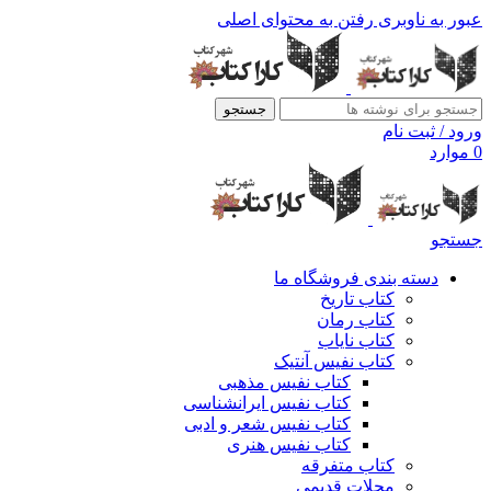
عبور به ناوبری
رفتن به محتوای اصلی
جستجو
ورود / ثبت نام
0
موارد
جستجو
دسته بندی فروشگاه ما
کتاب تاریخ
کتاب رمان
کتاب نایاب
کتاب نفیس آنتیک
کتاب نفیس مذهبی
کتاب نفیس ایرانشناسی
کتاب نفیس شعر و ادبی
کتاب نفیس هنری
کتاب متفرقه
مجلات قدیمی