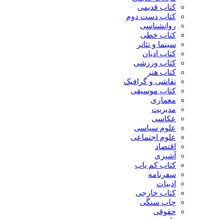
کتاب قدیمی
کتاب دست دوم
روانشناسی
کتاب خطی
سینما و تئاتر
کتاب ادیان
کتاب ورزشی
کتاب هنر
نقاشی و گرافیک
کتاب موسیقی
معماری
مدیریت
عکاسی
علوم سیاسی
علوم اجتماعی
اقتصاد
آشپزی
کتاب کم یاب
سفرنامه
ادبیات
کتاب خارجی
چاپ سنگی
حقوقی