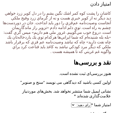
امتیاز دادن
كاشان را پشت كوه كمر اشك نگين يشم را در دل كوير زرد خواهي
ديد ديگر نه از كوير خبري هست و نه از گرماي زرد وقيح ملكي
آنجاست وصيت‌نامه عم‌قزي را دور بايد انداخت. جان در دوردست‌‌ها
چشم به راه است. توي دلم ادامه دادم «تزوير راز ماندگاريمان
است. دروغ خوب مي‌گوييم. غرور ملي هم داريم» ميس گري گفت:
«بله‌ بله شنيده‌ام كه شما ايراني‌‌ها هركدام توي يك ياردخاله‌تان يك
چاه نفت داريد» چاه كه نباشد وصيت‌نامه عم قزي كه برقرار باشد
ملكي كه ديگر مرد كودكي نباشد به كاغذ بايد قناعت كرد براي
واگويه غم غربتي كه تا هميشه هست .
نقد و بررسی‌ها
هنوز بررسی‌ای ثبت نشده است.
اولین کسی باشید که دیدگاهی می نویسد “سنج و صنوبر”
نشانی ایمیل شما منتشر نخواهد شد.
بخش‌های موردنیاز
علامت‌گذاری شده‌اند
*
امتیاز شما
*