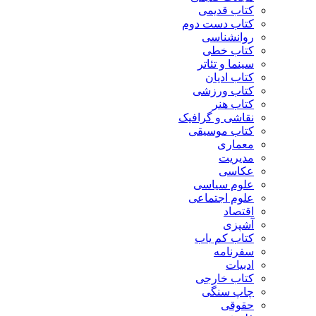
کتاب قدیمی
کتاب دست دوم
روانشناسی
کتاب خطی
سینما و تئاتر
کتاب ادیان
کتاب ورزشی
کتاب هنر
نقاشی و گرافیک
کتاب موسیقی
معماری
مدیریت
عکاسی
علوم سیاسی
علوم اجتماعی
اقتصاد
آشپزی
کتاب کم یاب
سفرنامه
ادبیات
کتاب خارجی
چاپ سنگی
حقوقی