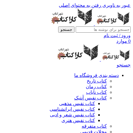
عبور به ناوبری
رفتن به محتوای اصلی
جستجو
ورود / ثبت نام
0
موارد
جستجو
دسته بندی فروشگاه ما
کتاب تاریخ
کتاب رمان
کتاب نایاب
کتاب نفیس آنتیک
کتاب نفیس مذهبی
کتاب نفیس ایرانشناسی
کتاب نفیس شعر و ادبی
کتاب نفیس هنری
کتاب متفرقه
مجلات قدیمی