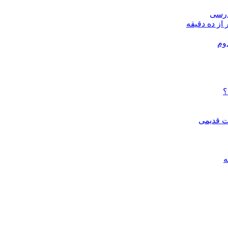
درسی
 از ده دقیقه
وم
؟
ات قدیمی
ه