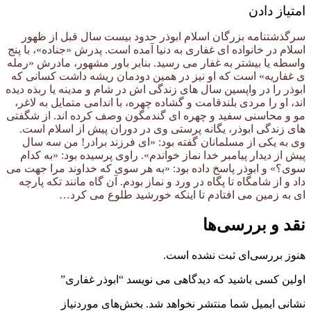
امتیاز دادن
سرگذشتنامه بزرگان اسلام ابوذر حدود بیست سال قبل از ظهور
اسلام در خانواده ای غفاری به دنیا آمده است. پدرش «جناده»، با پنج
واسطه یا بیشتر به غفار می رسید. بنابر باور مشهور، مادرش «رمله
ی غفاریه» است که او نیز در همین دودمان ریشه داشت کسانی که
ابوذر را در واپسین سال های زندگی اش در شام و مدینه یا ربذه دیده
اند، او را مردی بلندقامت و گشاده چهره، با اندامی متمایل به لاغر،
مو و محاسنی سفید و چهره ای گندمگون وصف کرده اند. از شگفتی
های زندگی ابوذر، یگانه پرستی وی در دوران پیش از اسلام است.
وی به یکی از مسلمانان گفته بود: «ای فرزند برادر! من سه سال
پیش از دیدار پیامبر خدا نماز خواندم». راوی پرسیده بود: «به کدام
سوی؟» و ابوذر پاسخ داده بود: «به هر سوی که خداوند مرا جهت می
داد و از شامگاه تا پگاه در ورد و نماز بودم. آن گاه مانند تکه پارچه
ای به زمین می افتادم تا اینکه خورشید طلوع می کرد…
نقد و بررسی‌ها
هنوز بررسی‌ای ثبت نشده است.
اولین کسی باشید که دیدگاهی می نویسد “ابوذر غفاری”
نشانی ایمیل شما منتشر نخواهد شد.
بخش‌های موردنیاز