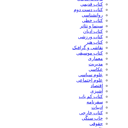
کتاب قدیمی
کتاب دست دوم
روانشناسی
کتاب خطی
سینما و تئاتر
کتاب ادیان
کتاب ورزشی
کتاب هنر
نقاشی و گرافیک
کتاب موسیقی
معماری
مدیریت
عکاسی
علوم سیاسی
علوم اجتماعی
اقتصاد
آشپزی
کتاب کم یاب
سفرنامه
ادبیات
کتاب خارجی
چاپ سنگی
حقوقی