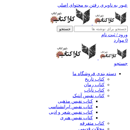
عبور به ناوبری
رفتن به محتوای اصلی
جستجو
ورود / ثبت نام
0
موارد
جستجو
دسته بندی فروشگاه ما
کتاب تاریخ
کتاب رمان
کتاب نایاب
کتاب نفیس آنتیک
کتاب نفیس مذهبی
کتاب نفیس ایرانشناسی
کتاب نفیس شعر و ادبی
کتاب نفیس هنری
کتاب متفرقه
مجلات قدیمی