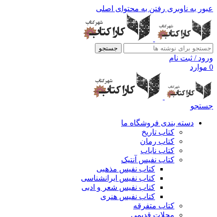
عبور به ناوبری
رفتن به محتوای اصلی
جستجو
ورود / ثبت نام
0
موارد
جستجو
دسته بندی فروشگاه ما
کتاب تاریخ
کتاب رمان
کتاب نایاب
کتاب نفیس آنتیک
کتاب نفیس مذهبی
کتاب نفیس ایرانشناسی
کتاب نفیس شعر و ادبی
کتاب نفیس هنری
کتاب متفرقه
مجلات قدیمی