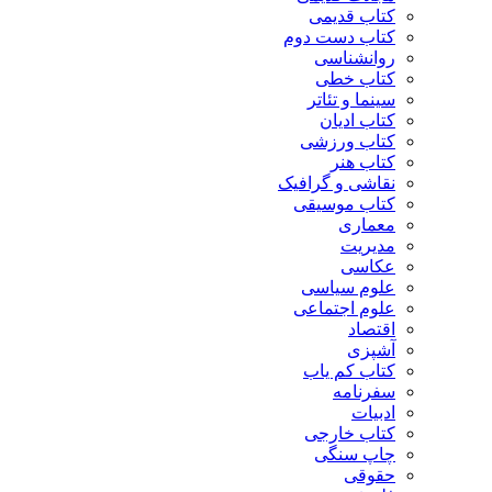
کتاب قدیمی
کتاب دست دوم
روانشناسی
کتاب خطی
سینما و تئاتر
کتاب ادیان
کتاب ورزشی
کتاب هنر
نقاشی و گرافیک
کتاب موسیقی
معماری
مدیریت
عکاسی
علوم سیاسی
علوم اجتماعی
اقتصاد
آشپزی
کتاب کم یاب
سفرنامه
ادبیات
کتاب خارجی
چاپ سنگی
حقوقی