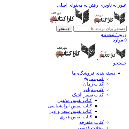
عبور به ناوبری
رفتن به محتوای اصلی
جستجو
ورود / ثبت نام
0
موارد
جستجو
دسته بندی فروشگاه ما
کتاب تاریخ
کتاب رمان
کتاب نایاب
کتاب نفیس آنتیک
کتاب نفیس مذهبی
کتاب نفیس ایرانشناسی
کتاب نفیس شعر و ادبی
کتاب نفیس هنری
کتاب متفرقه
مجلات قدیمی