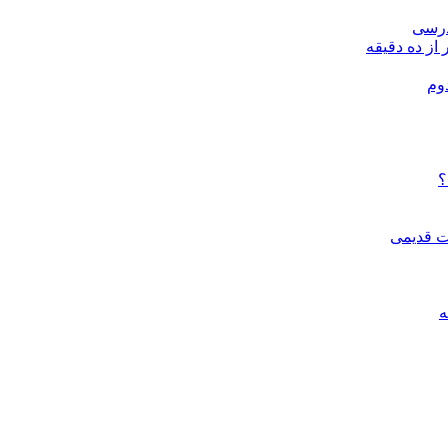
درسی
 از ده دقیقه
وم
؟
ات قدیمی
ه