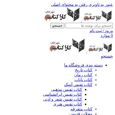
عبور به ناوبری
رفتن به محتوای اصلی
جستجو
ورود / ثبت نام
0
موارد
جستجو
دسته بندی فروشگاه ما
کتاب تاریخ
کتاب رمان
کتاب نایاب
کتاب نفیس آنتیک
کتاب نفیس مذهبی
کتاب نفیس ایرانشناسی
کتاب نفیس شعر و ادبی
کتاب نفیس هنری
کتاب متفرقه
مجلات قدیمی