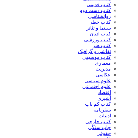
کتاب قدیمی
کتاب دست دوم
روانشناسی
کتاب خطی
سینما و تئاتر
کتاب ادیان
کتاب ورزشی
کتاب هنر
نقاشی و گرافیک
کتاب موسیقی
معماری
مدیریت
عکاسی
علوم سیاسی
علوم اجتماعی
اقتصاد
آشپزی
کتاب کم یاب
سفرنامه
ادبیات
کتاب خارجی
چاپ سنگی
حقوقی