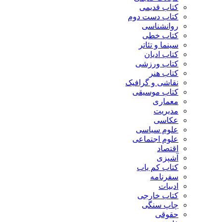
کتاب قدیمی
کتاب دست دوم
روانشناسی
کتاب خطی
سینما و تئاتر
کتاب ادیان
کتاب ورزشی
کتاب هنر
نقاشی و گرافیک
کتاب موسیقی
معماری
مدیریت
عکاسی
علوم سیاسی
علوم اجتماعی
اقتصاد
آشپزی
کتاب کم یاب
سفرنامه
ادبیات
کتاب خارجی
چاپ سنگی
حقوقی