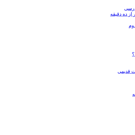
درسی
 از ده دقیقه
وم
؟
ات قدیمی
ه