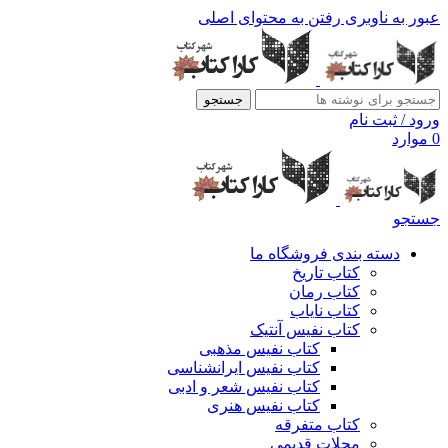
عبور به ناوبری
رفتن به محتوای اصلی
جستجو
ورود / ثبت نام
0
موارد
جستجو
دسته بندی فروشگاه ما
کتاب تاریخ
کتاب رمان
کتاب نایاب
کتاب نفیس آنتیک
کتاب نفیس مذهبی
کتاب نفیس ایرانشناسی
کتاب نفیس شعر و ادبی
کتاب نفیس هنری
کتاب متفرقه
مجلات قدیمی