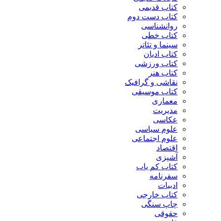
کتاب قدیمی
کتاب دست دوم
روانشناسی
کتاب خطی
سینما و تئاتر
کتاب ادیان
کتاب ورزشی
کتاب هنر
نقاشی و گرافیک
کتاب موسیقی
معماری
مدیریت
عکاسی
علوم سیاسی
علوم اجتماعی
اقتصاد
آشپزی
کتاب کم یاب
سفرنامه
ادبیات
کتاب خارجی
چاپ سنگی
حقوقی