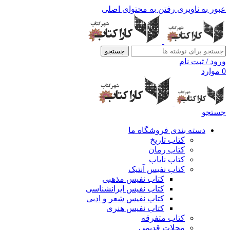
عبور به ناوبری
رفتن به محتوای اصلی
جستجو
ورود / ثبت نام
0
موارد
جستجو
دسته بندی فروشگاه ما
کتاب تاریخ
کتاب رمان
کتاب نایاب
کتاب نفیس آنتیک
کتاب نفیس مذهبی
کتاب نفیس ایرانشناسی
کتاب نفیس شعر و ادبی
کتاب نفیس هنری
کتاب متفرقه
مجلات قدیمی