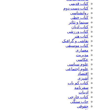
کتاب قدیمی
کتاب دست دوم
روانشناسی
کتاب خطی
سینما و تئاتر
کتاب ادیان
کتاب ورزشی
کتاب هنر
نقاشی و گرافیک
کتاب موسیقی
معماری
مدیریت
عکاسی
علوم سیاسی
علوم اجتماعی
اقتصاد
آشپزی
کتاب کم یاب
سفرنامه
ادبیات
کتاب خارجی
چاپ سنگی
حقوقی