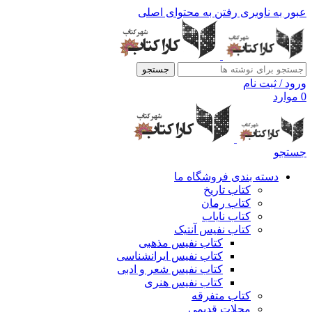
عبور به ناوبری
رفتن به محتوای اصلی
جستجو
ورود / ثبت نام
0
موارد
جستجو
دسته بندی فروشگاه ما
کتاب تاریخ
کتاب رمان
کتاب نایاب
کتاب نفیس آنتیک
کتاب نفیس مذهبی
کتاب نفیس ایرانشناسی
کتاب نفیس شعر و ادبی
کتاب نفیس هنری
کتاب متفرقه
مجلات قدیمی