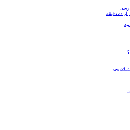
درسی
 از ده دقیقه
وم
؟
ات قدیمی
ه