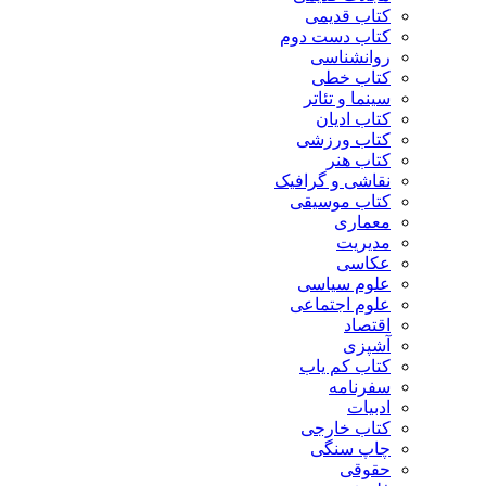
کتاب قدیمی
کتاب دست دوم
روانشناسی
کتاب خطی
سینما و تئاتر
کتاب ادیان
کتاب ورزشی
کتاب هنر
نقاشی و گرافیک
کتاب موسیقی
معماری
مدیریت
عکاسی
علوم سیاسی
علوم اجتماعی
اقتصاد
آشپزی
کتاب کم یاب
سفرنامه
ادبیات
کتاب خارجی
چاپ سنگی
حقوقی