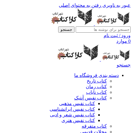
عبور به ناوبری
رفتن به محتوای اصلی
جستجو
ورود / ثبت نام
0
موارد
جستجو
دسته بندی فروشگاه ما
کتاب تاریخ
کتاب رمان
کتاب نایاب
کتاب نفیس آنتیک
کتاب نفیس مذهبی
کتاب نفیس ایرانشناسی
کتاب نفیس شعر و ادبی
کتاب نفیس هنری
کتاب متفرقه
مجلات قدیمی