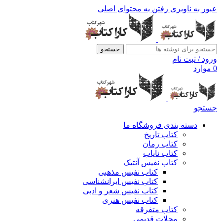
عبور به ناوبری
رفتن به محتوای اصلی
جستجو
ورود / ثبت نام
0
موارد
جستجو
دسته بندی فروشگاه ما
کتاب تاریخ
کتاب رمان
کتاب نایاب
کتاب نفیس آنتیک
کتاب نفیس مذهبی
کتاب نفیس ایرانشناسی
کتاب نفیس شعر و ادبی
کتاب نفیس هنری
کتاب متفرقه
مجلات قدیمی