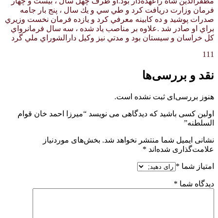
مظفرالدين شاه راعهده‌دار بود.او ظرف چهل سال ، بيست و چهار
فرمان وزارت دريافت كرد و طي سي و يك سال ، پنج بار جامه
صدرات پوشيد و ده كابينه معرفي كرد و يازده فرمان نخست وزيري
براي او صادر شد .علاوه بر مناصب ياد شده ، سه سال فرمانرواي
كل خراسان و سيستان بود و مدتي نيز وكيل دارالشوراي ملي گرد
111
نقد و بررسی‌ها
هنوز بررسی‌ای ثبت نشده است.
اولین کسی باشید که دیدگاهی می نویسد “میرزا احمد خان قوام
السلطنه”
نشانی ایمیل شما منتشر نخواهد شد.
بخش‌های موردنیاز
علامت‌گذاری شده‌اند
*
امتیاز شما
*
دیدگاه شما
*