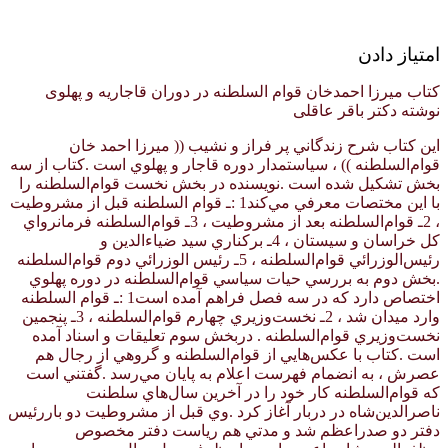
امتیاز دادن
کتاب میرزا احمدخان قوام السلطنه در دوران قاجاریه و پهلوی
نوشته دکتر باقر عاقلی
اين كتاب شرح زندگاني پر فراز و نشيب (( ميرزا احمد خان
قوام‌السلطنه )) ، سياستمدار دوره قاجار و پهلوي است .كتاب از سه
بخش تشكيل شده است .نويسنده در بخش نخست قوام‌السلطنه را
با اين مختصات معرفي مي‌كند1 :ـ قوام السلطنه قبل از مشروطيت
، 2ـ قوام‌السلطنه بعد از مشروطيت ، 3ـ قوام‌السلطنه فرمانرواي
كل خراسان و سيستان ، 4ـ بركناري سيد ضياء‌الدين و
رئيس‌الوزرائي قوام‌السلطنه ، 5ـ رئيس الوزرائي دوم قوام‌السلطنه
.بخش دوم به بررسي حيات سياسي قوام‌السلطنه در دوره پهلوي
اختصاص دارد كه در سه فصل فراهم آمده است1 :ـ قوام السلطنه
وارد ميدان شد ، 2ـ نخست‌وزيري چهارم قوام‌السلطنه ، 3ـ پنجمين
نخست‌وزيري قوام‌السلطنه . دربخش سوم تعليقات و اسناد آمده
است .كتاب با عكس‌هايي از قوام‌السلطنه و گروهي از رجال هم
عصرش ، به انضمام فهرست اعلام به پايان مي‌رسد .گفتني است
كه قوام‌السلطنه كار خود را در آخرين سال‌هاي سلطنت
ناصرالدين‌شاه در دربار آغاز كرد .وي قبل از مشروطيت دو باررئيس
دفتر دو صدراعظم شد و مدتي هم رياست دفتر مخصوص