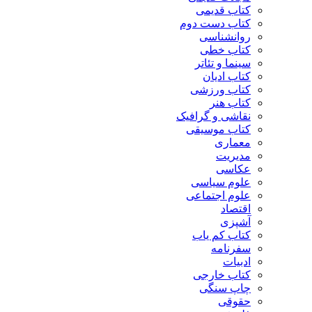
کتاب قدیمی
کتاب دست دوم
روانشناسی
کتاب خطی
سینما و تئاتر
کتاب ادیان
کتاب ورزشی
کتاب هنر
نقاشی و گرافیک
کتاب موسیقی
معماری
مدیریت
عکاسی
علوم سیاسی
علوم اجتماعی
اقتصاد
آشپزی
کتاب کم یاب
سفرنامه
ادبیات
کتاب خارجی
چاپ سنگی
حقوقی