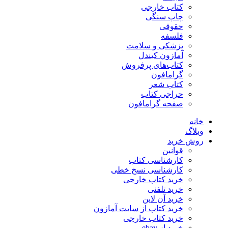
کتاب خارجی
چاپ سنگی
حقوقی
فلسفه
پزشکی و سلامت
آمازون کیندل
کتاب‌های پرفروش
گرامافون
کتاب شعر
حراجی کتاب
صفحه گرامافون
خانه
وبلاگ
روش خرید
قوانین
کارشناسی کتاب
کارشناسی نسخ خطی
خرید کتاب خارجی
خرید تلفنی
خرید آن لاین
خرید کتاب از سایت آمازون
خرید کتاب خارجی
خرید از ebay