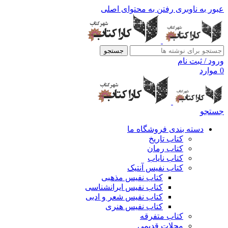
عبور به ناوبری
رفتن به محتوای اصلی
جستجو
ورود / ثبت نام
0
موارد
جستجو
دسته بندی فروشگاه ما
کتاب تاریخ
کتاب رمان
کتاب نایاب
کتاب نفیس آنتیک
کتاب نفیس مذهبی
کتاب نفیس ایرانشناسی
کتاب نفیس شعر و ادبی
کتاب نفیس هنری
کتاب متفرقه
مجلات قدیمی