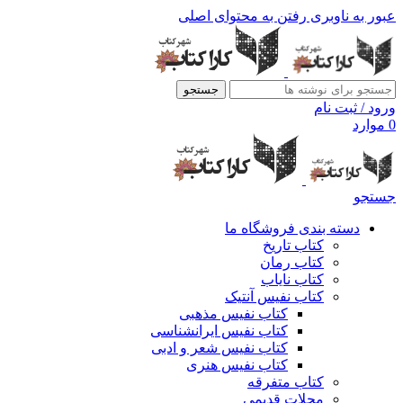
عبور به ناوبری
رفتن به محتوای اصلی
جستجو
ورود / ثبت نام
0
موارد
جستجو
دسته بندی فروشگاه ما
کتاب تاریخ
کتاب رمان
کتاب نایاب
کتاب نفیس آنتیک
کتاب نفیس مذهبی
کتاب نفیس ایرانشناسی
کتاب نفیس شعر و ادبی
کتاب نفیس هنری
کتاب متفرقه
مجلات قدیمی