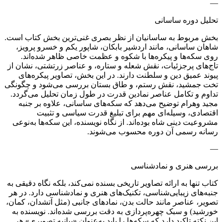
—
تحلیل دوره ساسانی
بخش مربوط به ساسانیان از نظر بصری غنی‌ترین بخش کتاب است.
شاهان ساسانی، مانند اردشیر بابکان، شاپور یکم و خسرو پرویز،
روی سکه‌ها و پیکره‌ها با شکوه و عظمت خاصی ظاهر شده‌اند.
تاج‌های پرجزئیات، نقش شعله و ستاره، و عناصر زرتشتی، نشان از
پیوند عمیق دین و سلطنت دارند. در این بخش، تصاویر پیکره‌های
تخت جمشید، نقش رستم، و طاق بستان بررسی می‌شود و چگونگی
تداوم و تکامل عناصر نمادین قدرت در طول زمان تحلیل می‌گردد.
مجید وهرام توضیح می‌دهد که سکه‌های ساسانی، علاوه بر جنبه
اقتصادی، وسیله‌ای مهم برای تبلیغ قدرت سیاسی و تثبیت
مشروعیت دینی شاه بوده‌اند. از نگاه نویسنده، این سکه‌ها به‌نوعی
رسانه رسمی آن دوره محسوب می‌شوند.
—
بررسی هنری و نمادشناسی
کتاب تنها به ارائه تصاویر تاریخی بسنده نمی‌کند، بلکه نگاه دقیقی به
جنبه‌های زیبایی‌شناسی، تکنیک‌های هنری و نمادشناسی دارد. در هر
تصویر، عناصر مانند حالت بدن، نمادهای جانبی (مثل آتشدان، کمان،
خورشید) و سبک چهره‌پردازی به دقت بررسی شده‌اند. نویسنده به
این نکته تاکید دارد که سکه‌ها را باید به‌عنوان «بیانیه تصویری» هر