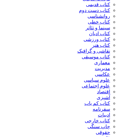
کتاب قدیمی
کتاب دست دوم
روانشناسی
کتاب خطی
سینما و تئاتر
کتاب ادیان
کتاب ورزشی
کتاب هنر
نقاشی و گرافیک
کتاب موسیقی
معماری
مدیریت
عکاسی
علوم سیاسی
علوم اجتماعی
اقتصاد
آشپزی
کتاب کم یاب
سفرنامه
ادبیات
کتاب خارجی
چاپ سنگی
حقوقی