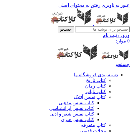
عبور به ناوبری
رفتن به محتوای اصلی
جستجو
ورود / ثبت نام
0
موارد
جستجو
دسته بندی فروشگاه ما
کتاب تاریخ
کتاب رمان
کتاب نایاب
کتاب نفیس آنتیک
کتاب نفیس مذهبی
کتاب نفیس ایرانشناسی
کتاب نفیس شعر و ادبی
کتاب نفیس هنری
کتاب متفرقه
مجلات قدیمی