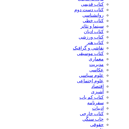
کتاب قدیمی
کتاب دست دوم
روانشناسی
کتاب خطی
سینما و تئاتر
کتاب ادیان
کتاب ورزشی
کتاب هنر
نقاشی و گرافیک
کتاب موسیقی
معماری
مدیریت
عکاسی
علوم سیاسی
علوم اجتماعی
اقتصاد
آشپزی
کتاب کم یاب
سفرنامه
ادبیات
کتاب خارجی
چاپ سنگی
حقوقی