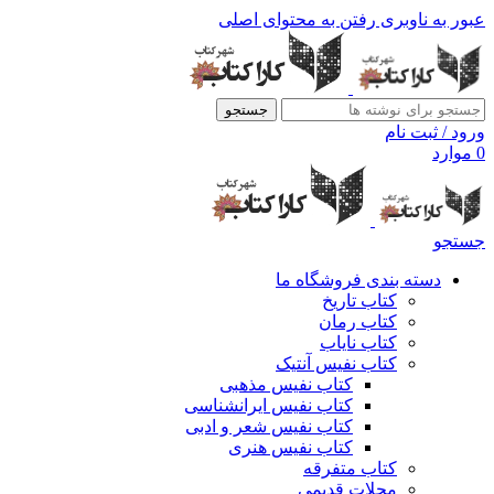
عبور به ناوبری
رفتن به محتوای اصلی
جستجو
ورود / ثبت نام
0
موارد
جستجو
دسته بندی فروشگاه ما
کتاب تاریخ
کتاب رمان
کتاب نایاب
کتاب نفیس آنتیک
کتاب نفیس مذهبی
کتاب نفیس ایرانشناسی
کتاب نفیس شعر و ادبی
کتاب نفیس هنری
کتاب متفرقه
مجلات قدیمی