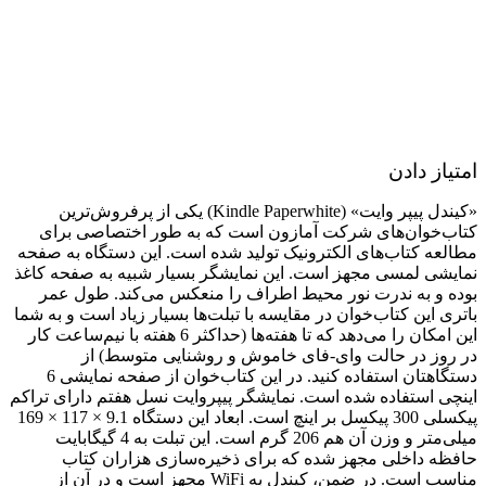
امتیاز دادن
«کیندل پیپر وایت» (Kindle Paperwhite) یکی از پرفروش‌ترین
کتاب‌خوان‌های شرکت آمازون است که به طور اختصاصی برای
مطالعه کتاب‌های الکترونیک تولید شده است. این دستگاه به صفحه
نمایشی لمسی مجهز است. این نمایشگر بسیار شبیه به صفحه کاغذ
بوده و به ندرت نور محیط اطراف را منعکس می‌کند. طول عمر
باتری این کتاب‌خوان در مقایسه با تبلت‌ها بسیار زیاد است و به شما
این امکان را می‌دهد که تا هفته‌ها (حداکثر 6 هفته با نیم‌ساعت کار
در روز در حالت وای-فای خاموش و روشنایی متوسط) از
دستگاهتان استفاده کنید. در این کتاب‌خوان از صفحه نمایشی 6
اینچی استفاده شده است. نمایشگر پیپروایت نسل هفتم دارای تراکم
پیکسلی 300 پیکسل بر اینچ است. ابعاد این دستگاه 9.1 × 117 × 169
میلی‌متر و وزن آن هم 206 گرم است. این تبلت به 4 گیگابایت
حافظه داخلی مجهز شده که برای ذخیره‌سازی هزاران کتاب
مناسب است. در ضمن، کیندل به WiFi مجهز است و در آن از