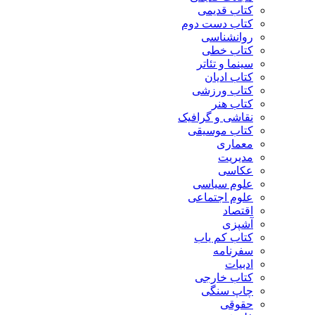
کتاب قدیمی
کتاب دست دوم
روانشناسی
کتاب خطی
سینما و تئاتر
کتاب ادیان
کتاب ورزشی
کتاب هنر
نقاشی و گرافیک
کتاب موسیقی
معماری
مدیریت
عکاسی
علوم سیاسی
علوم اجتماعی
اقتصاد
آشپزی
کتاب کم یاب
سفرنامه
ادبیات
کتاب خارجی
چاپ سنگی
حقوقی