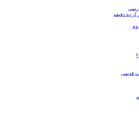
درسی
 از ده دقیقه
وم
؟
ات قدیمی
ه