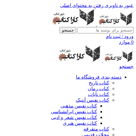
عبور به ناوبری
رفتن به محتوای اصلی
جستجو
ورود / ثبت نام
0
موارد
جستجو
دسته بندی فروشگاه ما
کتاب تاریخ
کتاب رمان
کتاب نایاب
کتاب نفیس آنتیک
کتاب نفیس مذهبی
کتاب نفیس ایرانشناسی
کتاب نفیس شعر و ادبی
کتاب نفیس هنری
کتاب متفرقه
مجلات قدیمی