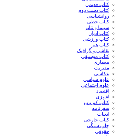
کتاب قدیمی
کتاب دست دوم
روانشناسی
کتاب خطی
سینما و تئاتر
کتاب ادیان
کتاب ورزشی
کتاب هنر
نقاشی و گرافیک
کتاب موسیقی
معماری
مدیریت
عکاسی
علوم سیاسی
علوم اجتماعی
اقتصاد
آشپزی
کتاب کم یاب
سفرنامه
ادبیات
کتاب خارجی
چاپ سنگی
حقوقی