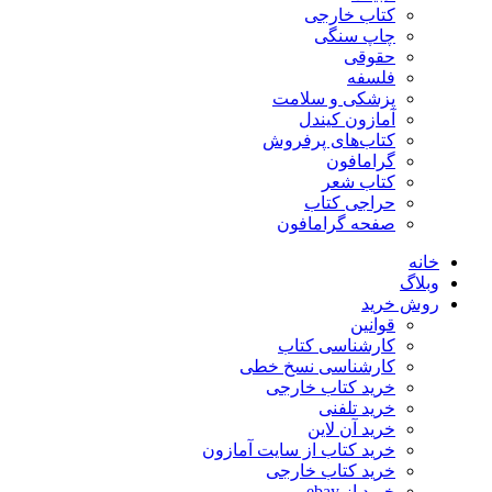
کتاب خارجی
چاپ سنگی
حقوقی
فلسفه
پزشکی و سلامت
آمازون کیندل
کتاب‌های پرفروش
گرامافون
کتاب شعر
حراجی کتاب
صفحه گرامافون
خانه
وبلاگ
روش خرید
قوانین
کارشناسی کتاب
کارشناسی نسخ خطی
خرید کتاب خارجی
خرید تلفنی
خرید آن لاین
خرید کتاب از سایت آمازون
خرید کتاب خارجی
خرید از ebay