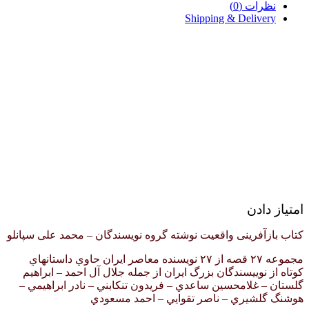
نظرات (0)
Shipping & Delivery
امتیاز دادن
کتاب بازآفرینی واقعیت نوشته گروه نویسندگان – محمد علی سپانلو
مجموعه ۲۷ قصه از ۲۷ نويسنده معاصر ايران حاوي داستانهاي
كوتاه از نوييسندگان بزرگ ايران از جمله جلال آل احمد – ابراهيم
گلستان – غلامحسين ساعدي – فريدون تنكابني – نادر ابراهيمي –
هوشنگ گلشيري – ناصر تقوايي – احمد مسعودي