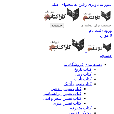
عبور به ناوبری
رفتن به محتوای اصلی
جستجو
ورود / ثبت نام
0
موارد
جستجو
دسته بندی فروشگاه ما
کتاب تاریخ
کتاب رمان
کتاب نایاب
کتاب نفیس آنتیک
کتاب نفیس مذهبی
کتاب نفیس ایرانشناسی
کتاب نفیس شعر و ادبی
کتاب نفیس هنری
کتاب متفرقه
مجلات قدیمی