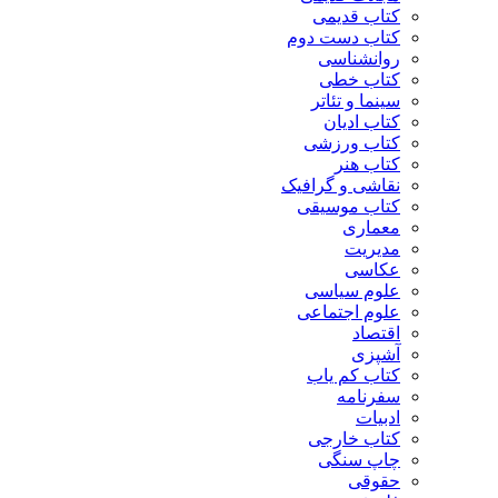
کتاب قدیمی
کتاب دست دوم
روانشناسی
کتاب خطی
سینما و تئاتر
کتاب ادیان
کتاب ورزشی
کتاب هنر
نقاشی و گرافیک
کتاب موسیقی
معماری
مدیریت
عکاسی
علوم سیاسی
علوم اجتماعی
اقتصاد
آشپزی
کتاب کم یاب
سفرنامه
ادبیات
کتاب خارجی
چاپ سنگی
حقوقی