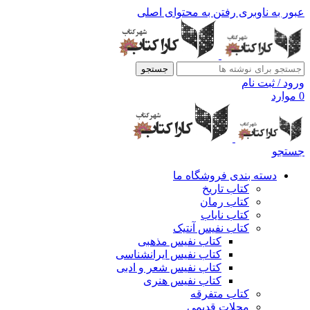
عبور به ناوبری
رفتن به محتوای اصلی
جستجو
ورود / ثبت نام
0
موارد
جستجو
دسته بندی فروشگاه ما
کتاب تاریخ
کتاب رمان
کتاب نایاب
کتاب نفیس آنتیک
کتاب نفیس مذهبی
کتاب نفیس ایرانشناسی
کتاب نفیس شعر و ادبی
کتاب نفیس هنری
کتاب متفرقه
مجلات قدیمی