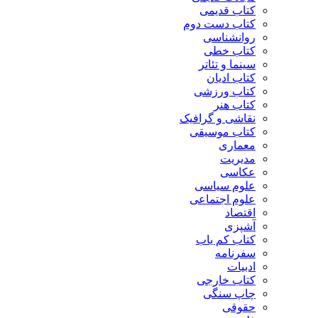
کتاب قدیمی
کتاب دست دوم
روانشناسی
کتاب خطی
سینما و تئاتر
کتاب ادیان
کتاب ورزشی
کتاب هنر
نقاشی و گرافیک
کتاب موسیقی
معماری
مدیریت
عکاسی
علوم سیاسی
علوم اجتماعی
اقتصاد
آشپزی
کتاب کم یاب
سفرنامه
ادبیات
کتاب خارجی
چاپ سنگی
حقوقی