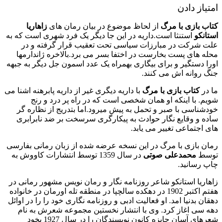
امتیاز دادن
کتاب بازی با مرگ
از لحاظ موضوع در بیان رمان های
زاهاریا
استانکو
استنثا است.داریه در این جا دیگر یک فرد شهری است که به
علت شرکت در مبارزات سیاسی تحت تعقیب قرار گرفته و در
محله های پست بخارست در اختفا بسر می برد.بالاخره ژاندارمها
اورا دستگیر و برای بیگاری بهمراه یک عدد اسمون جل دیگر به جبهه
جنگ روانه اش می کنند.
ما در
کتاب بازی با مرگ
با داریه دیگری غیر از داریه پابرهنه اشنا می
شویم. با اینکه او همان شخصی است که در راه پر درد و رنج
خودشناسی با صبر و تحمل به پیش میرود.اما بتدریج از نظاره گر
ساده و وقایع نگار حوادث به پیکارگری سرسخت بر ضد نابرابری
های اجتماعی تغییر می یابد.
رمان بازی با مرگ در این نسخه عرضه شده از زبان رمانی بفارسی
توسط
محمدعلی صوتی
در سال 1359 توسط انتشارات کاووش به
چاپ رسانید.
زاهاریا استانکو شاعر روزنامه نگار و رمان نویس مشهور رمانی در
هفتم اکتبر 1902 در دهکده سالچپا در منطقه تله اورمان در خانواده
دهقان بدنیا امد. او فعالیت ادبی و روزنامه نگاری خود را را در اوائل
دهه سی اغاز کرد. وی با انتشار نخستین مجموعه شعرش به نام
شعرهای آسان جایزه کانون نویسندگان را در سال 1927 بخود