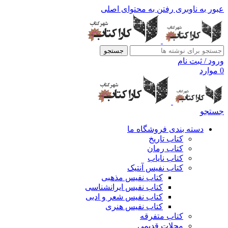
عبور به ناوبری
رفتن به محتوای اصلی
جستجو
ورود / ثبت نام
0
موارد
جستجو
دسته بندی فروشگاه ما
کتاب تاریخ
کتاب رمان
کتاب نایاب
کتاب نفیس آنتیک
کتاب نفیس مذهبی
کتاب نفیس ایرانشناسی
کتاب نفیس شعر و ادبی
کتاب نفیس هنری
کتاب متفرقه
مجلات قدیمی