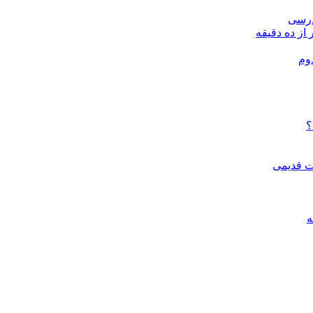
درسی
 از ده دقیقه
وم
؟
ات قدیمی
ه