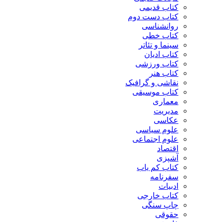
کتاب قدیمی
کتاب دست دوم
روانشناسی
کتاب خطی
سینما و تئاتر
کتاب ادیان
کتاب ورزشی
کتاب هنر
نقاشی و گرافیک
کتاب موسیقی
معماری
مدیریت
عکاسی
علوم سیاسی
علوم اجتماعی
اقتصاد
آشپزی
کتاب کم یاب
سفرنامه
ادبیات
کتاب خارجی
چاپ سنگی
حقوقی