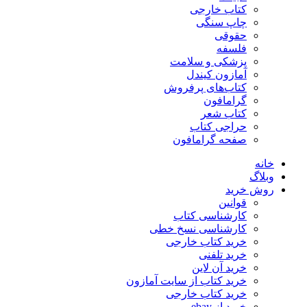
کتاب خارجی
چاپ سنگی
حقوقی
فلسفه
پزشکی و سلامت
آمازون کیندل
کتاب‌های پرفروش
گرامافون
کتاب شعر
حراجی کتاب
صفحه گرامافون
خانه
وبلاگ
روش خرید
قوانین
کارشناسی کتاب
کارشناسی نسخ خطی
خرید کتاب خارجی
خرید تلفنی
خرید آن لاین
خرید کتاب از سایت آمازون
خرید کتاب خارجی
خرید از ebay