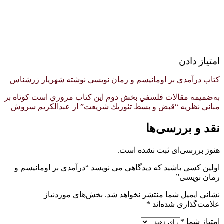
امتیاز دادن
کتاب درآمدی بر اومانیسم و رمان نویسی نوشته شهریار زرشناس
ب‍ه‌ض‍م‍ي‍م‍ه‌ م‍ق‍الات‌ ف‍ل‍س‍ف‍ي‌ بخش دوم اين كتاب مروري است كوتاه بر
مباني نظريه “قبض و بسط تئوريك شريعت” از عبدالكريم سروش
نقد و بررسی‌ها
هنوز بررسی‌ای ثبت نشده است.
اولین کسی باشید که دیدگاهی می نویسد “درآمدی بر اومانیسم و
رمان نویسی”
نشانی ایمیل شما منتشر نخواهد شد.
بخش‌های موردنیاز
علامت‌گذاری شده‌اند
*
امتیاز شما
*