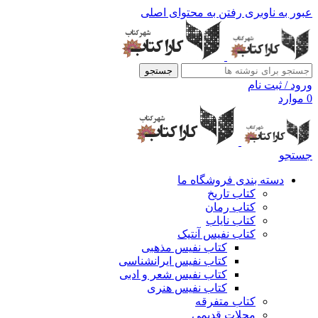
عبور به ناوبری
رفتن به محتوای اصلی
جستجو
ورود / ثبت نام
0
موارد
جستجو
دسته بندی فروشگاه ما
کتاب تاریخ
کتاب رمان
کتاب نایاب
کتاب نفیس آنتیک
کتاب نفیس مذهبی
کتاب نفیس ایرانشناسی
کتاب نفیس شعر و ادبی
کتاب نفیس هنری
کتاب متفرقه
مجلات قدیمی