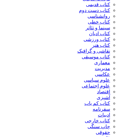
کتاب قدیمی
کتاب دست دوم
روانشناسی
کتاب خطی
سینما و تئاتر
کتاب ادیان
کتاب ورزشی
کتاب هنر
نقاشی و گرافیک
کتاب موسیقی
معماری
مدیریت
عکاسی
علوم سیاسی
علوم اجتماعی
اقتصاد
آشپزی
کتاب کم یاب
سفرنامه
ادبیات
کتاب خارجی
چاپ سنگی
حقوقی