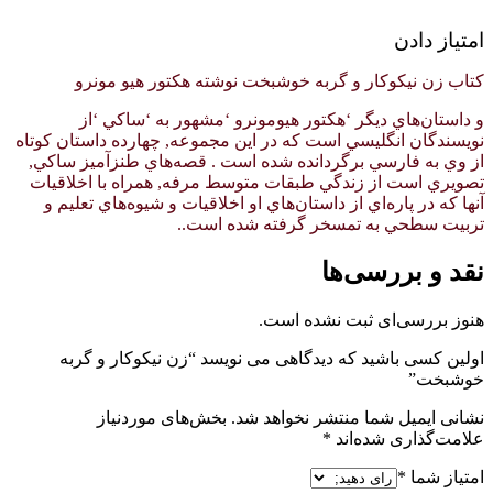
امتیاز دادن
کتاب زن نیکوکار و گربه خوشبخت نوشته هکتور هیو مونرو
و داستان‌هاي ديگر ‘هكتور هيومونرو ‘مشهور به ‘ساكي ‘از
نويسندگان انگليسي است كه در اين مجموعه, چهارده داستان كوتاه
از وي به فارسي برگردانده شده است . قصه‌هاي طنزآميز ساكي,
تصويري است از زندگي طبقات متوسط مرفه, همراه با اخلاقيات
آنها كه در پاره‌اي از داستان‌هاي او اخلاقيات و شيوه‌هاي تعليم و
تربيت سطحي به تمسخر گرفته شده است..
نقد و بررسی‌ها
هنوز بررسی‌ای ثبت نشده است.
اولین کسی باشید که دیدگاهی می نویسد “زن نیکوکار و گربه
خوشبخت”
نشانی ایمیل شما منتشر نخواهد شد.
بخش‌های موردنیاز
علامت‌گذاری شده‌اند
*
امتیاز شما
*