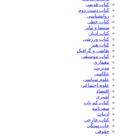
کتاب قدیمی
کتاب دست دوم
روانشناسی
کتاب خطی
سینما و تئاتر
کتاب ادیان
کتاب ورزشی
کتاب هنر
نقاشی و گرافیک
کتاب موسیقی
معماری
مدیریت
عکاسی
علوم سیاسی
علوم اجتماعی
اقتصاد
آشپزی
کتاب کم یاب
سفرنامه
ادبیات
کتاب خارجی
چاپ سنگی
حقوقی