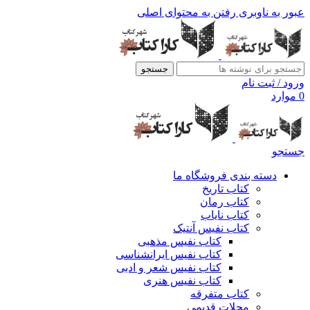
عبور به ناوبری
رفتن به محتوای اصلی
جستجو
ورود / ثبت نام
0
موارد
جستجو
دسته بندی فروشگاه ما
کتاب تاریخ
کتاب رمان
کتاب نایاب
کتاب نفیس آنتیک
کتاب نفیس مذهبی
کتاب نفیس ایرانشناسی
کتاب نفیس شعر و ادبی
کتاب نفیس هنری
کتاب متفرقه
مجلات قدیمی