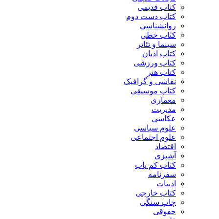
کتاب قدیمی
کتاب دست دوم
روانشناسی
کتاب خطی
سینما و تئاتر
کتاب ادیان
کتاب ورزشی
کتاب هنر
نقاشی و گرافیک
کتاب موسیقی
معماری
مدیریت
عکاسی
علوم سیاسی
علوم اجتماعی
اقتصاد
آشپزی
کتاب کم یاب
سفرنامه
ادبیات
کتاب خارجی
چاپ سنگی
حقوقی