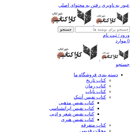
عبور به ناوبری
رفتن به محتوای اصلی
جستجو
ورود / ثبت نام
0
موارد
جستجو
دسته بندی فروشگاه ما
کتاب تاریخ
کتاب رمان
کتاب نایاب
کتاب نفیس آنتیک
کتاب نفیس مذهبی
کتاب نفیس ایرانشناسی
کتاب نفیس شعر و ادبی
کتاب نفیس هنری
کتاب متفرقه
مجلات قدیمی