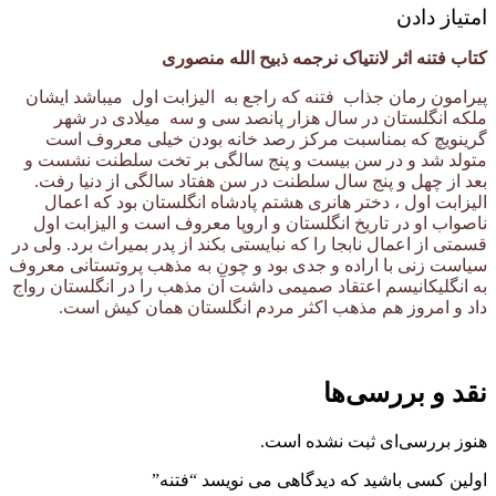
امتیاز دادن
کتاب فتنه اثر لانتیاک نرجمه ذبیح الله منصوری
پیرامون رمان جذاب فتنه که راجع به الیزابت اول میباشد ایشان
ملکه انگلستان در سال هزار پانصد سی و سه میلادی در شهر
گرینویچ که بمناسبت مرکز رصد خانه بودن خیلی معروف است
متولد شد و در سن بیست و پنج سالگی بر تخت سلطنت نشست و
بعد از چهل و پنج سال سلطنت در سن هفتاد سالگی از دنیا رفت.
الیزابت اول ، دختر هانری هشتم پادشاه انگلستان بود که اعمال
ناصواب او در تاریخ انگلستان و اروپا معروف است و الیزابت اول
قسمتی از اعمال نابجا را که نبایستی بکند از پدر بمیراث برد. ولی در
سیاست زنی با اراده و جدی بود و چون به مذهب پروتستانی معروف
به انگلیکانیسم اعتقاد صمیمی داشت آن مذهب را در انگلستان رواج
داد و امروز هم مذهب اکثر مردم انگلستان همان کیش است.
نقد و بررسی‌ها
هنوز بررسی‌ای ثبت نشده است.
اولین کسی باشید که دیدگاهی می نویسد “فتنه”