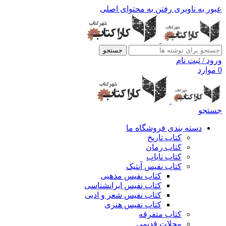
عبور به ناوبری
رفتن به محتوای اصلی
جستجو
ورود / ثبت نام
0
موارد
جستجو
دسته بندی فروشگاه ما
کتاب تاریخ
کتاب رمان
کتاب نایاب
کتاب نفیس آنتیک
کتاب نفیس مذهبی
کتاب نفیس ایرانشناسی
کتاب نفیس شعر و ادبی
کتاب نفیس هنری
کتاب متفرقه
مجلات قدیمی