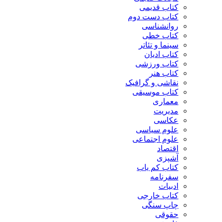
کتاب قدیمی
کتاب دست دوم
روانشناسی
کتاب خطی
سینما و تئاتر
کتاب ادیان
کتاب ورزشی
کتاب هنر
نقاشی و گرافیک
کتاب موسیقی
معماری
مدیریت
عکاسی
علوم سیاسی
علوم اجتماعی
اقتصاد
آشپزی
کتاب کم یاب
سفرنامه
ادبیات
کتاب خارجی
چاپ سنگی
حقوقی