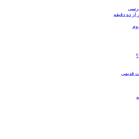
درسی
 از ده دقیقه
وم
؟
ات قدیمی
ه