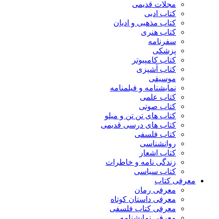
مجلات قدیمی
کتاب ادبی
کتاب مذهبی و ادیان
کتاب هنری
سفرنامه
پزشکی
کتاب کامپیوتر
کتاب آشپزی
موسیقی
نمایشنامه و فیلمنامه
کتاب علمی
کتاب صوتی
کتاب های تن تن و میلو
کتاب های درسی قدیمی
کتاب فلسفی
روانشناسی
کتاب اشعار
زندگی نامه و خاطرات
کتاب سیاسی
معرفی کتاب
معرفی رمان
معرفی داستان کوتاه
معرفی کتاب فلسفی
معرفی نمایشنامه