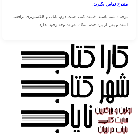
مندرج تماس بگیرید.
توجه داشته باشید: قیمت کتب دست دوم، نایاب و کلکسیونری توافقی
است و پس از پرداخت، امکان عودت وجه وجود ندارد.