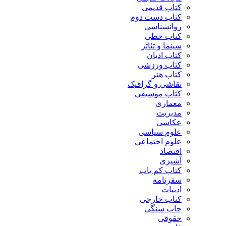
کتاب قدیمی
کتاب دست دوم
روانشناسی
کتاب خطی
سینما و تئاتر
کتاب ادیان
کتاب ورزشی
کتاب هنر
نقاشی و گرافیک
کتاب موسیقی
معماری
مدیریت
عکاسی
علوم سیاسی
علوم اجتماعی
اقتصاد
آشپزی
کتاب کم یاب
سفرنامه
ادبیات
کتاب خارجی
چاپ سنگی
حقوقی