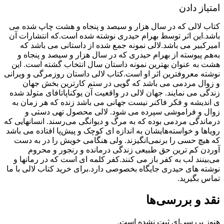
امتیاز دادن
کتاب لالی که در سال هزار و سیصد و پنجاه و هشت چاپ شده می
باشد.این اثر توسط بهرام حیدری نوشته شده است.که انتشارات آن
ام‍ی‍رک‍ب‍ی‍ر می باشد.لالی نمونه جمع شده از داستانی می باشد که
به‌هم‌ پیوسته از بهرام حیدری که در سال هزار و سیصد و پنجاه و
هشت به عنوان بهترین نمونه داستان سال انتخاب گشته است. این
نوشته معروفترین اثر او است.کتاب لالی داستان روزمرگی و ویرانی
و زوال مردمی‌ می باشد که گویی در ستم کارترین بخش جهان
زندگی می نمایند. جهان لالی در واقعیت آن یوکناپاتافای متولد شده
ی اندیشه و فکر فاکنر نیست جهانی می باشد زنده که هر زمان به
زوال و فراموشی سپرده می شود. لالی محصول تهی دستی و
درماندگی مردمی بوده که به مرگ و دیوانگی می‌رسند. انسانهایی که
رویاها و خواسته‌هایشان به اندازه ای کوچک و پیش‌پا افتاده‌ می باشد
که هیچ حسی را برنمی‌انگیزند. ولی هنگامی خویش را در به دست
آوردن کم ترین حق طبیعی زندگی درمانده و رنجور و محروم
می‌بینند لب به کفر باز می کنند.کفر کلمه ای است که در رمانها و
نوشته های حیدری جایگاه بخصوصی دارد.برای خرید کتاب لالی با ما
تماس بگیرید.
نقد و بررسی‌ها
هنوز بررسی‌ای ثبت نشده است.