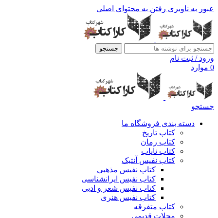
عبور به ناوبری
رفتن به محتوای اصلی
جستجو
ورود / ثبت نام
0
موارد
جستجو
دسته بندی فروشگاه ما
کتاب تاریخ
کتاب رمان
کتاب نایاب
کتاب نفیس آنتیک
کتاب نفیس مذهبی
کتاب نفیس ایرانشناسی
کتاب نفیس شعر و ادبی
کتاب نفیس هنری
کتاب متفرقه
مجلات قدیمی