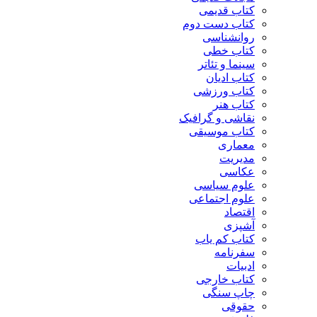
کتاب قدیمی
کتاب دست دوم
روانشناسی
کتاب خطی
سینما و تئاتر
کتاب ادیان
کتاب ورزشی
کتاب هنر
نقاشی و گرافیک
کتاب موسیقی
معماری
مدیریت
عکاسی
علوم سیاسی
علوم اجتماعی
اقتصاد
آشپزی
کتاب کم یاب
سفرنامه
ادبیات
کتاب خارجی
چاپ سنگی
حقوقی