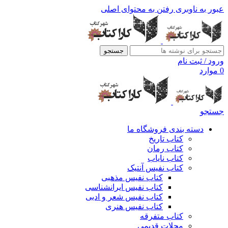
عبور به ناوبری
رفتن به محتوای اصلی
جستجو
ورود / ثبت نام
0
موارد
جستجو
دسته بندی فروشگاه ما
کتاب تاریخ
کتاب رمان
کتاب نایاب
کتاب نفیس آنتیک
کتاب نفیس مذهبی
کتاب نفیس ایرانشناسی
کتاب نفیس شعر و ادبی
کتاب نفیس هنری
کتاب متفرقه
مجلات قدیمی