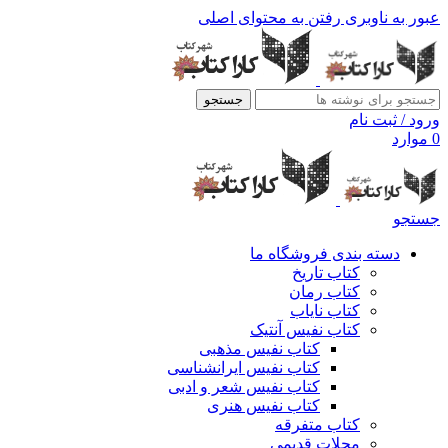
عبور به ناوبری
رفتن به محتوای اصلی
جستجو
ورود / ثبت نام
0
موارد
جستجو
دسته بندی فروشگاه ما
کتاب تاریخ
کتاب رمان
کتاب نایاب
کتاب نفیس آنتیک
کتاب نفیس مذهبی
کتاب نفیس ایرانشناسی
کتاب نفیس شعر و ادبی
کتاب نفیس هنری
کتاب متفرقه
مجلات قدیمی