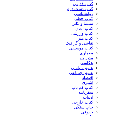
کتاب قدیمی
کتاب دست دوم
روانشناسی
کتاب خطی
سینما و تئاتر
کتاب ادیان
کتاب ورزشی
کتاب هنر
نقاشی و گرافیک
کتاب موسیقی
معماری
مدیریت
عکاسی
علوم سیاسی
علوم اجتماعی
اقتصاد
آشپزی
کتاب کم یاب
سفرنامه
ادبیات
کتاب خارجی
چاپ سنگی
حقوقی