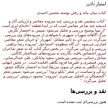
امتیاز دادن
کتاب میان ماند و رفتن نوشته محسن احمدی
“كتاب متضمن نقد و بررسی چند سروده معاصر و ارزیابی آثار و
اندیشه چند شاعر معاصر است كه در ابتدا قطعه “خانه‌ام ابری است
“از نیما یوشیج بررسی و تحلیل می‌شود ;سپس به اختصار نگرش
مرگ آگاهانه سهراب سپهری با شواهدی از سروده‌های وی بررسی
می‌گردد ;در پی آن، به تاثیر متقابل “شهریار “و جریان شعر معاصر،
اشارتی می‌شود . آن گاه منظومه “اسماعیل “سروده رضا براهنی
بررسی و ارزیابی می‌گردد . در بخش دیگر كتاب كه به شعر شاعران
امروز اختصاص یافته، نگارنده به سروده‌های عبدالجبار كاكایی،
صادق رحمانی، مرتضی نوربخش، سعید بیابانكی، علی عبدالرضایی،
پروین قمصری و علیرضا قزوه نگاهی افكنده است . در بخش انتهایی
كتاب (نگاهی به شعر آن سوی مرزها) ابتدا به اختصار جایگاه عشق،
زندگی و سیاست در شعر “پابلو نرودا “بررسی می‌شود ;سپس شعر
“گنجشكان در الجلیل می‌میرند “سروده “محمود درویش “بررسی و
تحلیل می‌گردد .”
نقد و بررسی‌ها
هنوز بررسی‌ای ثبت نشده است.