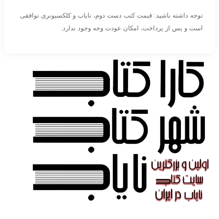
توجه داشته باشید: قیمت کتب دست دوم، نایاب و کلکسیونری توافقی
است و پس از پرداخت، امکان عودت وجه وجود ندارد.